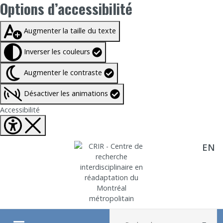
Options d’accessibilité
Taille du texte à
100%
Augmenter la taille du texte
Inverser les couleurs
Augmenter le contraste
Désactiver les animations
Fermer Options d'accessibilité
Accessibilité
EN
Aller directement au contenu
Recherche :