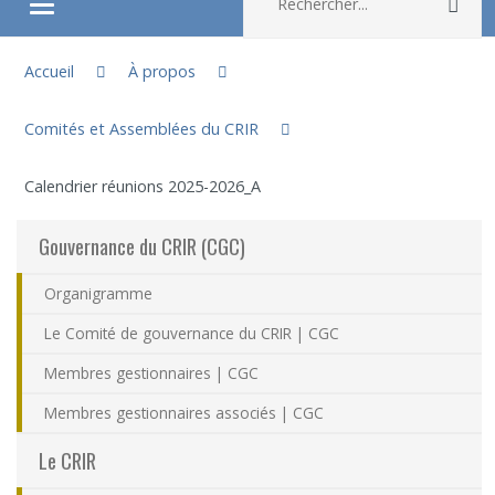
Rec
Ouvrir/fermer le menu
Vous êtes ici :
À propos
Accueil
À propos
Comités et Assemblées du CRIR
Recherche
Calendrier réunions 2025-2026_A
Membres
Gouvernance du CRIR (CGC)
Étudiants
Organigramme
Partageons nos savoirs
Le Comité de gouvernance du CRIR | CGC
Membres gestionnaires | CGC
Emplois et stages
Membres gestionnaires associés | CGC
Éthique
Le CRIR