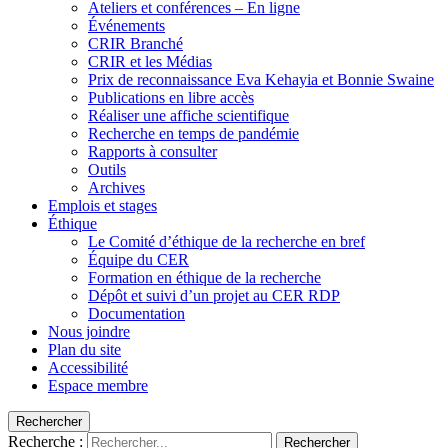
Ateliers et conférences – En ligne
Événements
CRIR Branché
CRIR et les Médias
Prix de reconnaissance Eva Kehayia et Bonnie Swaine
Publications en libre accès
Réaliser une affiche scientifique
Recherche en temps de pandémie
Rapports à consulter
Outils
Archives
Emplois et stages
Éthique
Le Comité d’éthique de la recherche en bref
Équipe du CER
Formation en éthique de la recherche
Dépôt et suivi d’un projet au CER RDP
Documentation
Nous joindre
Plan du site
Accessibilité
Espace membre
Rechercher
Recherche :
Rechercher