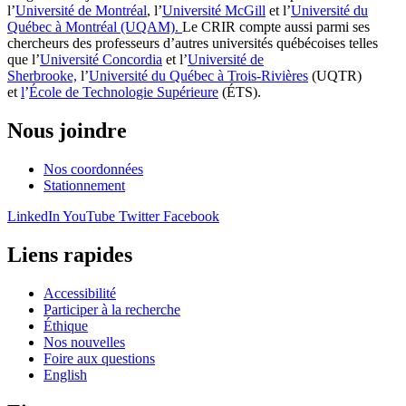
l’
Université de Montréal
, l’
Université McGill
et l’
Université du
Québec à Montréal (UQAM).
Le CRIR compte aussi parmi ses
chercheurs des professeurs d’autres universités québécoises telles
que l’
Université Concordia
et l’
Université de
Sherbrooke,
l’
Université du Québec à Trois-Rivières
(UQTR)
et
l
’
École de Technologie Supérieure
(ÉTS).
Nous joindre
Nos coordonnées
Stationnement
LinkedIn
YouTube
Twitter
Facebook
Liens rapides
Accessibilité
Participer à la recherche
Éthique
Nos nouvelles
Foire aux questions
English