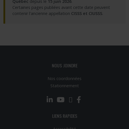
Québec
depuis le
15 juin 2026
.
Certaines pages publiées avant cette date peuvent
Partageons nos savoirs
contenir l'ancienne appellation
CISSS et CIUSSS
.
Emplois et stages
Éthique
Nous joindre
NOUS JOINDRE
Plan du site
Nos coordonnées
Stationnement
Accessibilité
LinkedIn
YouTube
Twitter
Facebook
Espace membre
LIENS RAPIDES
Accessibilité