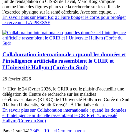
juif de réadaptation du CISSS de Laval, Marc Roig s’impose
comme l’une des figures phares de la recherche sur les effets de
l’exercice physique sur la santé cérébrale. Avec son équipe,…
En savoir plus
sur Marc Roig : Faire bouger le corps pour protéger
le cerveau – LA PRESSE
Collaboration internationale : quand les données et
l’intelligence artificielle rassemblent le CRIR et
l’Université Hallym (Corée du Sud)
25 février 2026
✨ Hier, le 24 février 2026, le CRIR a eu le plaisir d’accueillir une
délégation du Centre de recherche sur les maladies
cérébrovasculaires (RLRC) de l’Université Hallym en Corée du Sud
(Hallym University, South Korea)! À l’initiative de la…
En savoir plus
sur Collaboration internationale : quand les données
et l’intelligence artificielle rassemblent le CRIR et l’Université
Hallym (Corée du Sud)
Page 1 sur 14
1
2
3
4
5
…
10
…
»
Dernière page »