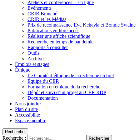
Ateliers et conférences – En ligne
Événements
CRIR Branché
CRIR et les Médias
Prix de reconnaissance Eva Kehayia et Bonnie Swaine
Publications en libre accès
Réaliser une affiche scientifique
Recherche en temps de pandémie
Rapports à consulter
Outils
Archives
Emplois et stages
Éthique
Le Comité d’éthique de la recherche en bref
Équipe du CER
Formation en éthique de la recherche
Dépôt et suivi d’un projet au CER RDP
Documentation
Nous joindre
Plan du site
Accessibilité
Espace membre
Rechercher
Recherche :
Rechercher