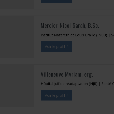
Mercier-Nicol Sarah, B.Sc.
Institut Nazareth et Louis Braille (INLB) 
Voir le profil
de Mercier-Nicol Sarah
Villeneuve Myriam, erg.
Hôpital juif de réadaptation (HJR) | Santé
Voir le profil
de Villeneuve Myriam