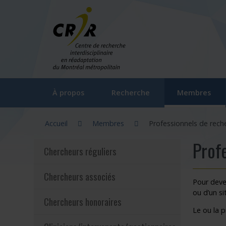
Aller directement au contenu
(ac
À propos
Recherche
Membres
Vous êtes ici :
Gouvernance du CRIR (CGC)
Axes et unités thématiques
Chercheurs régu
Accueil
Membres
Professionnels de rech
Le CRIR
Orientations stratégiques du CRIR
Chercheurs ass
Prof
Chercheurs réguliers
Notre équipe
Laboratoires / Groupes de recherc
Chercheurs hon
Chercheurs associés
Comités et Assemblées du CRIR
La recherche participative : FAQ
Cliniciens/inte
Pour deven
ou d’un si
Chercheurs honoraires
Outils de communication
Participer à la recherche
Professionnels
Le ou la p
Foire aux questions
Documentation
Nominations a