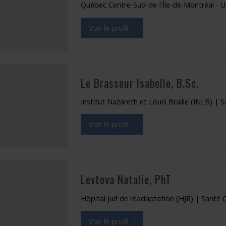
Québec Centre-Sud-de-l'Île-de-Montréal - Un
Voir le profil
de Akremi Haifa
Le Brasseur Isabelle, B.Sc.
Institut Nazareth et Louis Braille (INLB) 
Voir le profil
de Le Brasseur Isabelle
Levtova Natalie, PhT
Hôpital juif de réadaptation (HJR) | Santé
Voir le profil
de Levtova Natalie