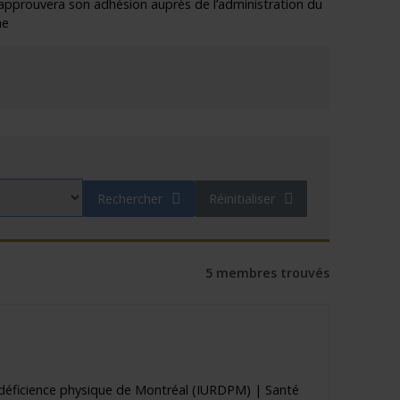
approuvera son adhésion auprès de l’administration du
he
e"
Rechercher
Réinitialiser
5 membres trouvés
en déficience physique de Montréal (IURDPM) | Santé