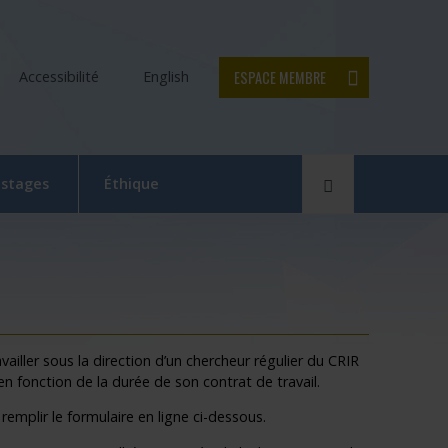
ESPACE MEMBRE
Accessibilité
English
Rechercher
 stages
Éthique
Le Comité d’éthique de la recherche en bref
Équipe du CER
Formation en éthique de la recherche
Dépôt et suivi d’un projet au CER RDP
ailler sous la direction d’un
chercheur régulier du CRIR
n fonction de la durée de son contrat de travail.
 la relève
Documentation
emplir le formulaire en ligne ci-dessous.
x
e Swaine