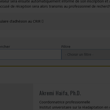
viseur sera ensuite automatiquement informé de son inscription et 
accusé de réception sera alors transmis au professionnel de recherc
outien à la recherche
Faire un stage de recherche
Publications en libre accès
née)
ogrammes : Soutien financier
Étudiants internationaux
Réaliser une affiche scientifique
Ce lien s'ouvrira dans une nouvelle fenêtr
laire d’adhésion au CRIR
nir membre
Comment devenir membre
Recherche en temps de pandémie
Rapports à consulter
rcher
Filtre
Outils
Archives
Akremi Haifa, Ph.D.
Coordonnatrice professionnelle
Institut universitaire sur la réadaptation 