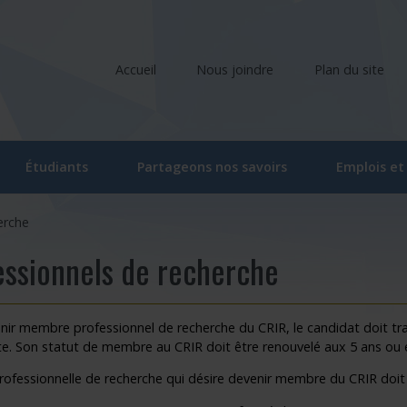
Accueil
Nous joindre
Plan du site
tuellement sélectionnée)
Étudiants
Partageons nos savoirs
Emplois et
liers
Comité étudiant du CRIR
Ateliers et conférences
erche
ociés
Activités du comité étudiant
Ateliers et conférences – En ligne
essionnels de recherche
he
oraires
Ateliers – Événements | Étudiant
Événements
rvenants/gestionnaires
Programme « Bourses d’études supérieures du CRIR »
CRIR Branché
ir membre professionnel de recherche du CRIR, le candidat doit trav
te. Son statut de membre au CRIR doit être renouvelé aux 5 ans ou e
(actuellement sélectionnée)
 de recherche
Bourse de soutien à l’innovation Forget-Bélanger – formation de
CRIR et les Médias
rofessionnelle de recherche qui désire devenir membre du CRIR doit r
u CRIR
Carrefour des savoirs : pour la relève en santé et services sociau
Prix de reconnaissance Eva Kehayia et Bonni