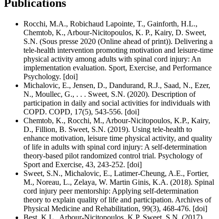
Publications
Rocchi, M.A., Robichaud Lapointe, T., Gainforth, H.L.,
Chemtob, K., Arbour-Nicitopoulos, K. P., Kairy, D. Sweet,
S.N. (Sous presse 2020 (Online ahead of print)). Delivering a
tele-health intervention promoting motivation and leisure-time
physical activity among adults with spinal cord injury: An
implementation evaluation. Sport, Exercise, and Performance
Psychology. [doi]
Michalovic, E., Jensen, D., Dandurand, R.J., Saad, N., Ezer,
N., Moullec, G., . . . Sweet, S.N. (2020). Description of
participation in daily and social activities for individuals with
COPD. COPD, 17(5), 543-556. [doi]
Chemtob, K., Rocchi, M., Arbour-Nicitopoulos, K.P., Kairy,
D., Fillion, B. Sweet, S.N. (2019). Using tele-health to
enhance motivation, leisure time physical activity, and quality
of life in adults with spinal cord injury: A self-determination
theory-based pilot randomized control trial. Psychology of
Sport and Exercise, 43, 243-252. [doi]
Sweet, S.N., Michalovic, E., Latimer-Cheung, A.E., Fortier,
M., Noreau, L., Zelaya, W. Martin Ginis, K.A. (2018). Spinal
cord injury peer mentorship: Applying self-determination
theory to explain quality of life and participation. Archives of
Physical Medicine and Rehabilitation, 99(3), 468-476. [doi]
Best, K.L., Arbour-Nicitopoulos, K.P. Sweet, S.N. (2017).