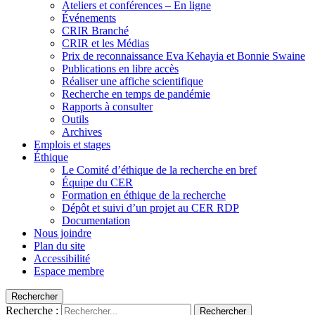
Ateliers et conférences – En ligne
Événements
CRIR Branché
CRIR et les Médias
Prix de reconnaissance Eva Kehayia et Bonnie Swaine
Publications en libre accès
Réaliser une affiche scientifique
Recherche en temps de pandémie
Rapports à consulter
Outils
Archives
Emplois et stages
Éthique
Le Comité d’éthique de la recherche en bref
Équipe du CER
Formation en éthique de la recherche
Dépôt et suivi d’un projet au CER RDP
Documentation
Nous joindre
Plan du site
Accessibilité
Espace membre
Rechercher
Recherche :
Rechercher