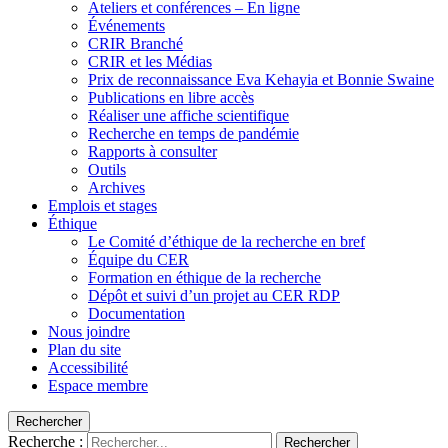
Ateliers et conférences – En ligne
Événements
CRIR Branché
CRIR et les Médias
Prix de reconnaissance Eva Kehayia et Bonnie Swaine
Publications en libre accès
Réaliser une affiche scientifique
Recherche en temps de pandémie
Rapports à consulter
Outils
Archives
Emplois et stages
Éthique
Le Comité d’éthique de la recherche en bref
Équipe du CER
Formation en éthique de la recherche
Dépôt et suivi d’un projet au CER RDP
Documentation
Nous joindre
Plan du site
Accessibilité
Espace membre
Rechercher
Recherche :
Rechercher