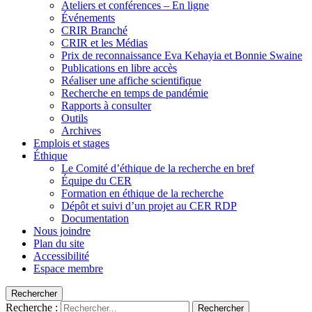
Ateliers et conférences – En ligne
Événements
CRIR Branché
CRIR et les Médias
Prix de reconnaissance Eva Kehayia et Bonnie Swaine
Publications en libre accès
Réaliser une affiche scientifique
Recherche en temps de pandémie
Rapports à consulter
Outils
Archives
Emplois et stages
Éthique
Le Comité d’éthique de la recherche en bref
Équipe du CER
Formation en éthique de la recherche
Dépôt et suivi d’un projet au CER RDP
Documentation
Nous joindre
Plan du site
Accessibilité
Espace membre
Rechercher
Recherche :
Rechercher