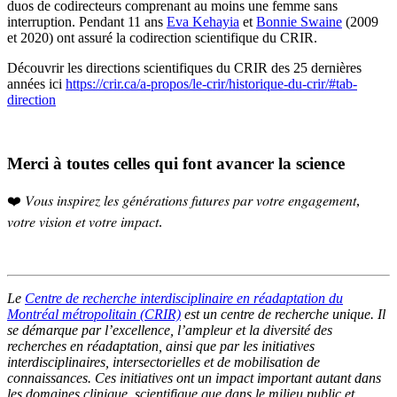
duos de codirecteurs comprenant au moins une femme sans
interruption. Pendant 11 ans
Eva Kehayia
et
Bonnie Swaine
(2009
et 2020) ont assuré la codirection scientifique du CRIR.
Découvrir les directions scientifiques du CRIR des 25 dernières
années ici
https://crir.ca/a-propos/le-crir/historique-du-crir/#tab-
direction
Merci à
toutes celles qui font avancer la science
❤️ 𝑉𝑜𝑢𝑠 𝑖𝑛𝑠𝑝𝑖𝑟𝑒𝑧 𝑙𝑒𝑠 𝑔𝑒́𝑛𝑒́𝑟𝑎𝑡𝑖𝑜𝑛𝑠 𝑓𝑢𝑡𝑢𝑟𝑒𝑠 𝑝𝑎𝑟 𝑣𝑜𝑡𝑟𝑒 𝑒𝑛𝑔𝑎𝑔𝑒𝑚𝑒𝑛𝑡,
𝑣𝑜𝑡𝑟𝑒 𝑣𝑖𝑠𝑖𝑜𝑛 𝑒𝑡 𝑣𝑜𝑡𝑟𝑒 𝑖𝑚𝑝𝑎𝑐𝑡.
Le
Centre de recherche interdisciplinaire en réadaptation du
Montréal métropolitain (CRIR)
est un centre de recherche unique. Il
se démarque par l’excellence, l’ampleur et la diversité des
recherches en réadaptation, ainsi que par les initiatives
interdisciplinaires, intersectorielles et de mobilisation de
connaissances. Ces initiatives ont un impact important autant dans
les domaines clinique, scientifique que dans le milieu public et