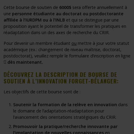
Cette bourse de soutien de
6000$
sera offerte annuellement à
une
personne étudiante au doctorat ou postdoctorante
affiliée à l’IURDPM ou à l’INLB
et qui se distingue par une
proposition ayant le potentiel de transformer les pratiques en
réadaptation dans un des axes de recherche du CRIR.
Pour devenir un membre étudiant
ou
mettre à jour votre statut
académique (ex.: changement de niveau maîtrise, doctorat,
postdoctorat), veuillez remplir le
formulaire d’inscription en ligne
Ce lien s'ouvrira dans une nouvelle fenêtre"
dès maintenant
.
DÉCOUVREZ LA DESCRIPTION DE BOURSE DE
SOUTIEN À L’INNOVATION FORGET-BÉLANGER:
Les objectifs de cette bourse sont de :
Soutenir la formation de la relève en innovation
dans
le domaine de l’adaptation-réadaptation pour
l’avancement des orientations stratégiques du CRIR.
Promouvoir la pratique/recherche innovante par
l’implantation de nouvelles connaissances
en