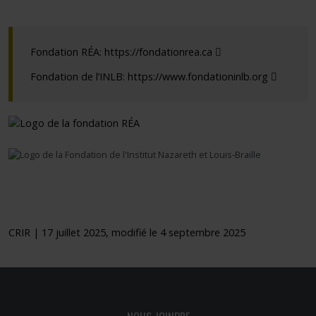
Ce lien s'ouvrira dan
Fondation RÉA:
https://fondationrea.ca
Ce lien 
Fondation de l’INLB:
https://www.fondationinlb.org
CRIR | 17 juillet 2025, modifié le 4 septembre 2025