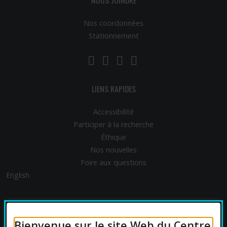
NOUS JOINDRE
Nos coordonnées
Stationnement
LinkedIn
YouTube
Twitter
Facebook
LIENS RAPIDES
Accessibilité
Participer à la recherche
Éthique
Nos nouvelles
Foire aux questions
English
FINANCEMENT
Bienvenue sur le site Web du Centre