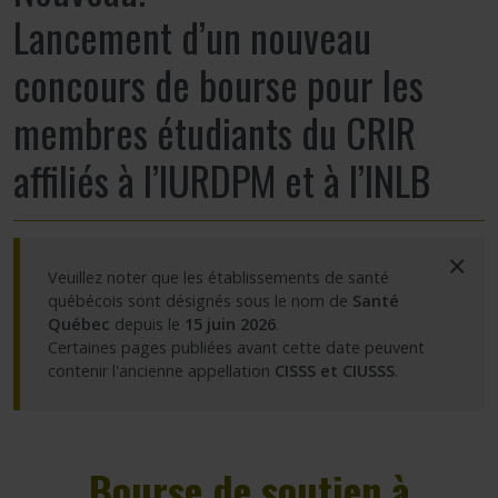
Lancement d’un nouveau
Partageons nos savoirs
concours de bourse pour les
Emplois et stages
membres étudiants du CRIR
Éthique
affiliés à l’IURDPM et à l’INLB
Nous joindre
×
Veuillez noter que les établissements de santé
Plan du site
québécois sont désignés sous le nom de
Santé
Québec
depuis le
15 juin 2026
.
Accessibilité
Certaines pages publiées avant cette date peuvent
contenir l'ancienne appellation
CISSS et CIUSSS
.
Espace membre
Bourse de soutien à