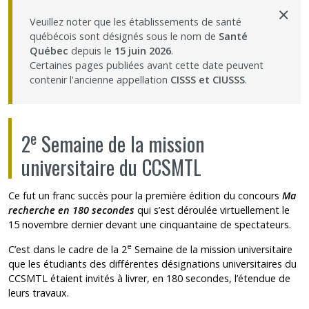
×
Nous joindre
Veuillez noter que les établissements de santé
québécois sont désignés sous le nom de
Santé
Québec
depuis le
15 juin 2026
.
Plan du site
Certaines pages publiées avant cette date peuvent
contenir l'ancienne appellation
CISSS et CIUSSS
.
Accessibilité
Espace membre
e
2
Semaine de la mission
universitaire du CCSMTL
Ce fut un franc succès pour la première édition du concours
Ma
recherche en 180 secondes
qui s’est déroulée virtuellement le
15 novembre dernier devant une cinquantaine de spectateurs.
e
C’est dans le cadre de la 2
Semaine de la mission universitaire
que les étudiants des différentes désignations universitaires du
CCSMTL étaient invités à livrer, en 180 secondes, l’étendue de
leurs travaux.