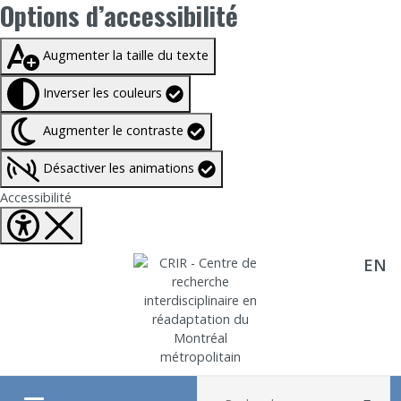
Options d’accessibilité
Taille du texte à
100%
Augmenter la taille du texte
Inverser les couleurs
Augmenter le contraste
Désactiver les animations
Fermer Options d'accessibilité
Accessibilité
EN
Aller directement au contenu
Recherche :