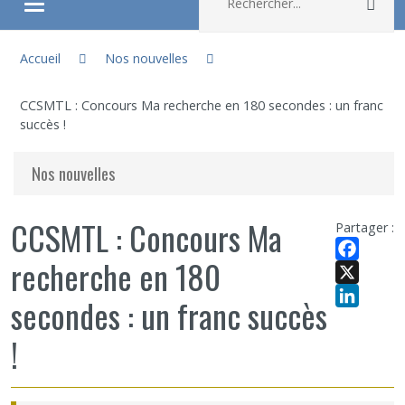
Rec
Ouvrir/fermer le menu
Vous êtes ici :
À propos
Accueil
Nos nouvelles
CCSMTL : Concours Ma recherche en 180 secondes : un franc
Recherche
succès !
Membres
Nos nouvelles
Étudiants
CCSMTL : Concours Ma
Partager :
recherche en 180
Partageons nos savoirs
Facebook
X
secondes : un franc succès
Emplois et stages
LinkedIn
!
Éthique