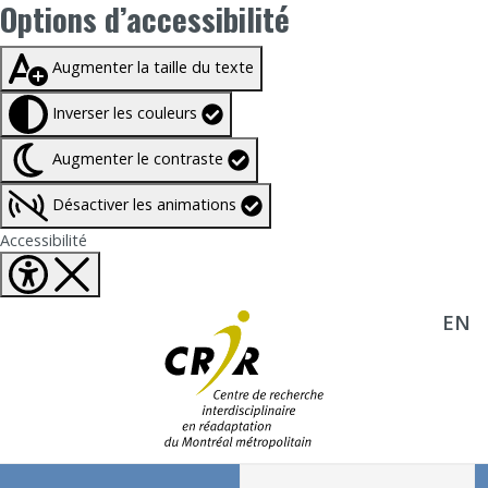
Options d’accessibilité
Taille du texte à
100%
Augmenter la taille du texte
Inverser les couleurs
Augmenter le contraste
Désactiver les animations
Fermer Options d'accessibilité
Accessibilité
EN
Aller directement au contenu
Recherche :