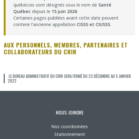
québécois sont désignés sous le nom de
Santé
Nous joindre
Québec
depuis le
15 juin 2026
.
Certaines pages publiées avant cette date peuvent
contenir l'ancienne appellation
CISSS et CIUSSS
.
Plan du site
AUX PERSONNELS, MEMBRES, PARTENAIRES ET
Accessibilité
COLLABORATEURS DU CRIR
Espace membre
LE BUREAU ADMINISTRATIF DU CRIR SERA FERMÉ DU 23 DÉCEMBRE AU 5 JANVIER
2022
NOUS JOINDRE
Nos coordonnées
Stationnement