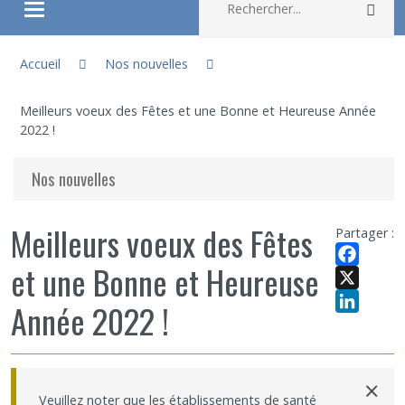
Rec
Ouvrir/fermer le menu
Vous êtes ici :
À propos
Accueil
Nos nouvelles
Meilleurs voeux des Fêtes et une Bonne et Heureuse Année
Recherche
2022 !
Membres
Nos nouvelles
Étudiants
Meilleurs voeux des Fêtes
Partager :
et une Bonne et Heureuse
Partageons nos savoirs
Facebook
X
Année 2022 !
Emplois et stages
LinkedIn
Éthique
×
Veuillez noter que les établissements de santé