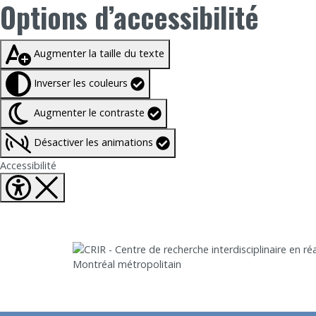
Options d’accessibilité
Taille du texte à
100%
Augmenter la taille du texte
Inverser les couleurs
Augmenter le contraste
Désactiver les animations
Fermer Options d'accessibilité
Accessibilité
Aller directement au contenu