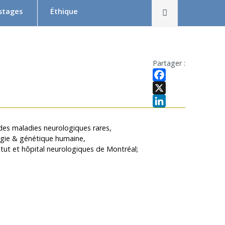
Rechercher
 stages
Éthique
Le Comité d’éthique de la recherche en bref
Équipe du CER
Partager :
Formation en éthique de la recherche
Facebook
Dépôt et suivi d’un projet au CER RDP
X
LinkedIn
la relève
Documentation
 des maladies neurologiques rares,
rgie & génétique humaine,
x
 Swaine
titut et hôpital neurologiques de Montréal;