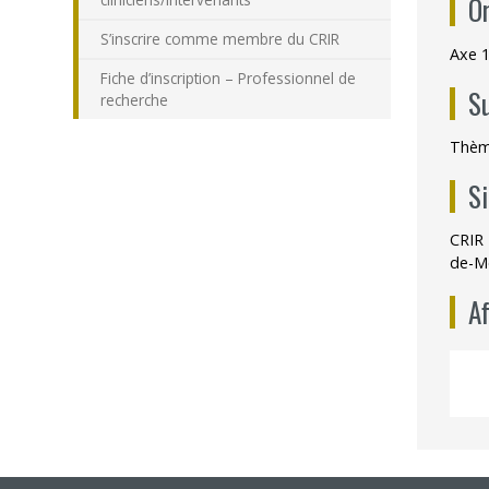
O
S’inscrire comme membre du CRIR
Axe 1
Fiche d’inscription – Professionnel de
S
recherche
Thème
S
CRIR 
de-M
Af