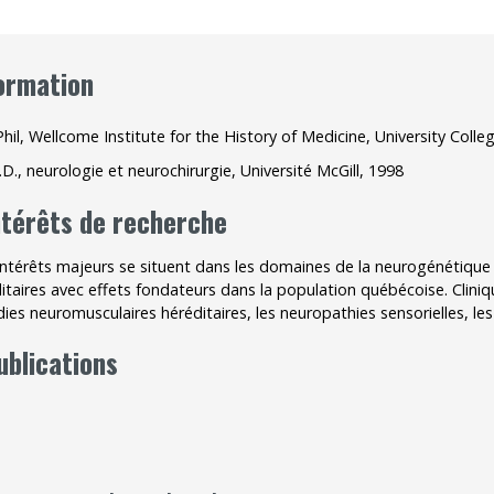
Outils
ormation
Archives
hil, Wellcome Institute for the History of Medicine, University Coll
.D., neurologie et neurochirurgie, Université McGill, 1998
ntérêts de recherche
ntérêts majeurs se situent dans les domaines de la neurogénétique
itaires avec effets fondateurs dans la population québécoise. Clin
ies neuromusculaires héréditaires, les neuropathies sensorielles, le
ublications