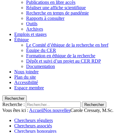
Publications en libre accès
Réaliser une affiche scientifique
Recherche en temps de pandémie
Rapports à consulter
Outils
Archives
Emplois et stages
Éthique
Le Comité d’éthique de la recherche en bref
Équipe du CER
Formation en éthique de la recherche
Dépôt et suivi d’un projet au CER RDP
Documentation
Nous joindre
Plan du site
Accessibilité
Espace membre
Rechercher
Recherche :
Rechercher
Vous êtes ici :
Accueil
Nos nouvelles
Carole Cressaty, M.Sc.
Chercheurs réguliers
Chercheurs associés
Chercheurs honoraires