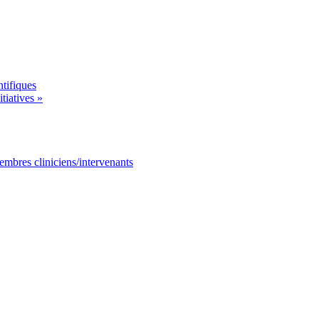
tifiques
tiatives »
mbres cliniciens/intervenants