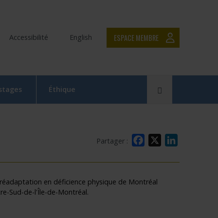
ESPACE MEMBRE
Accessibilité
English
Rechercher
 stages
Éthique
Le Comité d’éthique de la recherche en bref
Équipe du CER
Facebook
X
LinkedIn
Partager :
Formation en éthique de la recherche
Dépôt et suivi d’un projet au CER RDP
la réadaptation en déficience physique de Montréal
re-Sud-de-l'Île-de-Montréal.
la relève
Documentation
x
 Swaine