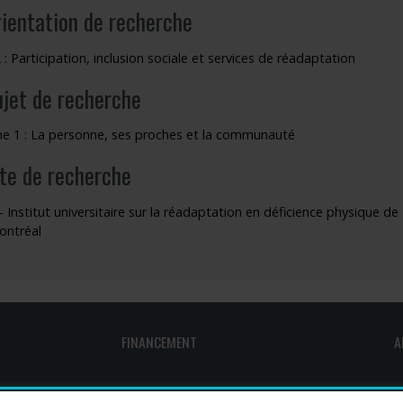
rientation de recherche
 : Participation, inclusion sociale et services de réadaptation
ujet de recherche
 1 : La personne, ses proches et la communauté
ite de recherche
- Institut universitaire sur la réadaptation en déficience physique 
ontréal
FINANCEMENT
A