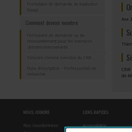
Formulaire de demande de traduction
O
DeepL
Axe 2
Comment devenir membre
S
Formulaire de demande ou de
renouvellement pour les membres
Thème
cliniciens/intervenants
S
S’inscrire comme membre du CRIR
Fiche d’inscription – Professionnel de
CRIR 
recherche
de-M
NOUS JOINDRE
LIENS RAPIDES
Nos coordonnées
Accessibilité