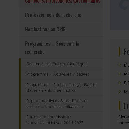
Cliniciens/intervenants/gestionnaires
Programmes – S
Professionnels de recherche
Résultats – Pr
Nominations au CRIR
Comment deve
Programmes – Soutien à la
F
recherche
Soutien à la diffusion scientifique
B.
M.
Programme – Nouvelles initiatives
B.
Programme – Soutien à l’organisation
d’événements scientifiques
M.
Rapport d’activités & reddition de
I
compte « Nouvelles initiatives »
Formulaire soumission :
Neuro
Nouvelles initiatives 2024-2025
inten