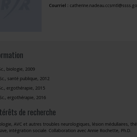
Courriel :
catherine.nadeau.ccsmtl@ssss.go
outien à la recherche
Faire un stage de recherche
Publications en libre accès
ogrammes : Soutien financier
Étudiants internationaux
Réaliser une affiche scientifique
nir membre
Comment devenir membre
Recherche en temps de pandémie
Rapports à consulter
ormation
Outils
Sc., biologie, 2009
Archives
Sc., santé publique, 2012
Sc., ergothérapie, 2015
Sc., ergothérapie, 2016
ntérêts de recherche
logie, AVC et autres troubles neurologiques, lésion médullaires, thé
sive, intégration sociale. Collaboration avec Annie Rochette, Ph.D.