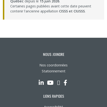
Québec
depuis le
15 juin 2026
.
Certaines pages publiées avant cette date peuvent
Partageons nos savoirs
contenir l'ancienne appellation
CISSS et CIUSSS
.
Emplois et stages
Éthique
Nous joindre
NOUS JOINDRE
Plan du site
Nos coordonnées
Stationnement
Accessibilité
LinkedIn
YouTube
Twitter
Facebook
Espace membre
LIENS RAPIDES
Accessibilité