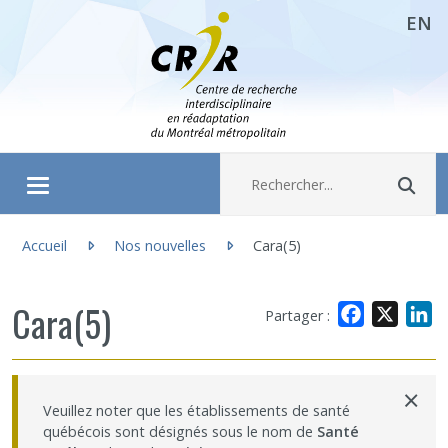
EN
Aller directement au contenu
Recherche :
Rec
Ouvrir/fermer le menu
Vous êtes ici :
À propos
Accueil
Nos nouvelles
Cara(5)
Recherche
Cara(5)
Facebook
X
L
Partager :
Membres
×
Veuillez noter que les établissements de santé
Étudiants
québécois sont désignés sous le nom de
Santé