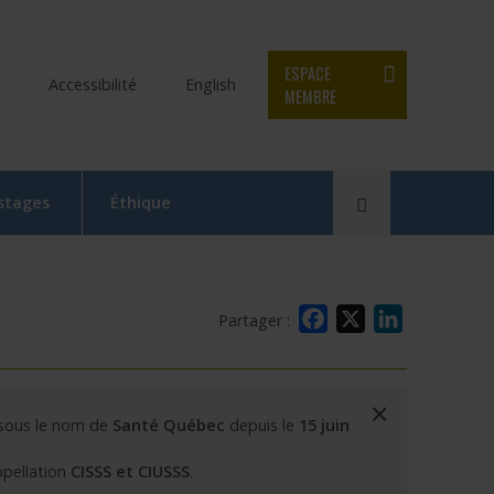
ESPACE
Accessibilité
English
MEMBRE
Rechercher
 stages
Éthique
Le Comité d’éthique de la recherche en bref
Équipe du CER
Facebook
X
LinkedIn
Partager :
Formation en éthique de la recherche
Dépôt et suivi d’un projet au CER RDP
×
 sous le nom de
Santé Québec
depuis le
15 juin
la relève
Documentation
ppellation
CISSS et CIUSSS
.
x
 Swaine