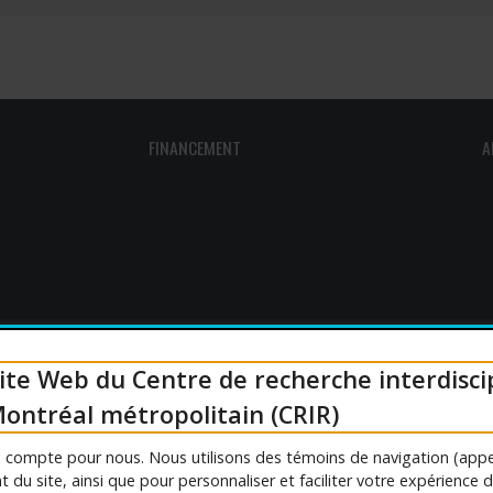
outien à la recherche
Faire un stage de recherche
Publications en libre accès
ogrammes : Soutien financier
Étudiants internationaux
Réaliser une affiche scientifique
nir membre
Comment devenir membre
Recherche en temps de pandémie
FINANCEMENT
A
Rapports à consulter
Outils
Archives
ite Web du Centre de recherche interdisci
ontréal métropolitain (CRIR)
Personnal
ée compte pour nous. Nous utilisons des témoins de navigation (appe
 du site, ainsi que pour personnaliser et faciliter votre expérience 