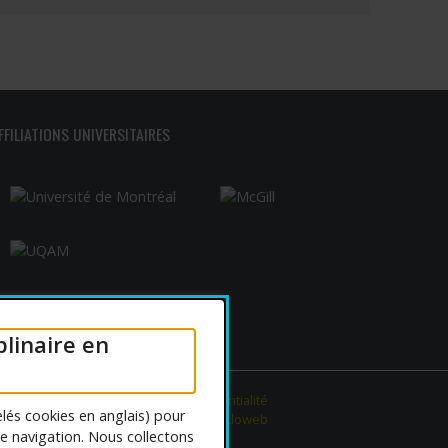
FFILIATIONS UNIVERSITAIRES
plinaire en
iser les cookies
|
Politique de confidentialité
lés cookies en anglais) pour
Conception :
Ekloweb
de navigation. Nous collectons