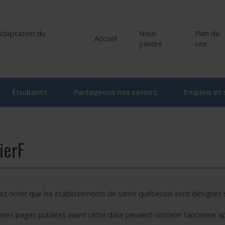
Nous
Plan du
Accueil
joindre
site
Étudiants
Partageons nos savoirs
Emplois et
liers
Comité étudiant du CRIR
Ateliers et conférences
ociés
Activités du comité étudiant
Ateliers et conférences – En ligne
ierF
he
oraires
Ateliers – Événements | Étudiant
Événements
rvenants/gestionnaires
Programme « Bourses d’études supérieures du CRIR »
CRIR Branché
lez noter que les établissements de santé québécois sont désignés
 de recherche
Bourse de soutien à l’innovation Forget-Bélanger – formation de 
CRIR et les Médias
ines pages publiées avant cette date peuvent contenir l'ancienne a
u CRIR
Carrefour des savoirs : pour la relève en santé et services sociau
Prix de reconnaissance Eva Kehayia et Bonnie