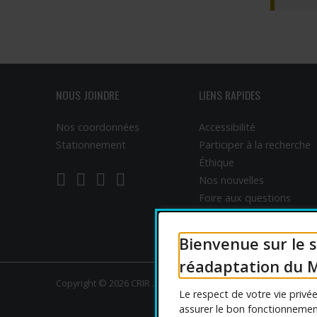
Programmes – S
Résultats – Pr
Comment deve
NOUS JOINDRE
LIENS RAPIDES
Nos coordonnées
Accessibilité
Stationnement
Participer à la recherche
Éthique
LinkedIn
YouTube
Twitter
Facebook
Nos nouvelles
Foire aux questions
English
Bienvenue sur le s
réadaptation du M
Copyright © 2026 CRIR . Tous droits réservés.
Le respect de votre vie priv
assurer le bon fonctionnement