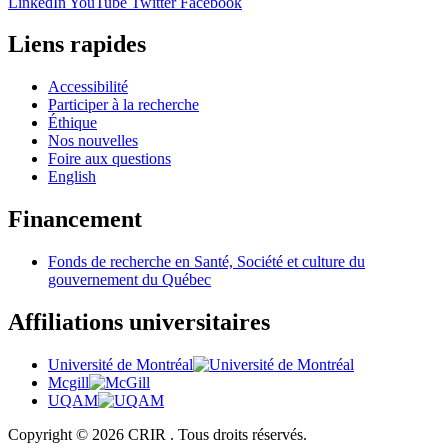
LinkedIn
YouTube
Twitter
Facebook
Liens rapides
Accessibilité
Participer à la recherche
Éthique
Nos nouvelles
Foire aux questions
English
Financement
Fonds de recherche en Santé, Société et culture du
gouvernement du Québec
Affiliations universitaires
Université de Montréal
Mcgill
UQAM
Copyright © 2026 CRIR . Tous droits réservés.