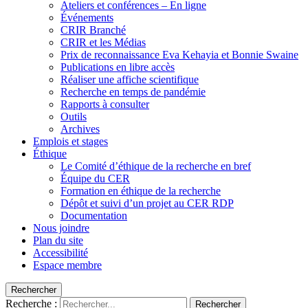
Ateliers et conférences – En ligne
Événements
CRIR Branché
CRIR et les Médias
Prix de reconnaissance Eva Kehayia et Bonnie Swaine
Publications en libre accès
Réaliser une affiche scientifique
Recherche en temps de pandémie
Rapports à consulter
Outils
Archives
Emplois et stages
Éthique
Le Comité d’éthique de la recherche en bref
Équipe du CER
Formation en éthique de la recherche
Dépôt et suivi d’un projet au CER RDP
Documentation
Nous joindre
Plan du site
Accessibilité
Espace membre
Rechercher
Recherche :
Rechercher