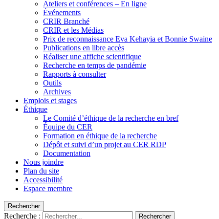
Ateliers et conférences – En ligne
Événements
CRIR Branché
CRIR et les Médias
Prix de reconnaissance Eva Kehayia et Bonnie Swaine
Publications en libre accès
Réaliser une affiche scientifique
Recherche en temps de pandémie
Rapports à consulter
Outils
Archives
Emplois et stages
Éthique
Le Comité d’éthique de la recherche en bref
Équipe du CER
Formation en éthique de la recherche
Dépôt et suivi d’un projet au CER RDP
Documentation
Nous joindre
Plan du site
Accessibilité
Espace membre
Rechercher
Recherche :
Rechercher