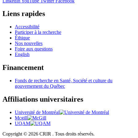
LinkedIn
YouTube
Twitter
Facebook
Liens rapides
Accessibilité
Participer à la recherche
Éthique
Nos nouvelles
Foire aux questions
English
Financement
Fonds de recherche en Santé, Société et culture du
gouvernement du Québec
Affiliations universitaires
Université de Montréal
Mcgill
UQAM
Copyright © 2026 CRIR . Tous droits réservés.