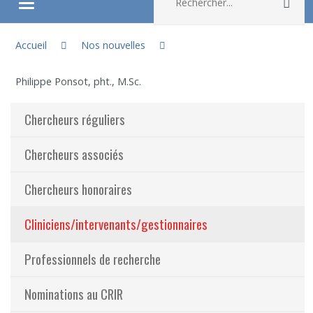
Rec
Ouvrir/fermer le menu
Vous êtes ici :
À propos
Accueil
Nos nouvelles
Philippe Ponsot, pht., M.Sc.
Recherche
Chercheurs réguliers
Membres
Chercheurs associés
Étudiants
Chercheurs honoraires
Partageons nos savoirs
Cliniciens/intervenants/gestionnaires
Emplois et stages
Professionnels de recherche
Éthique
Nominations au CRIR