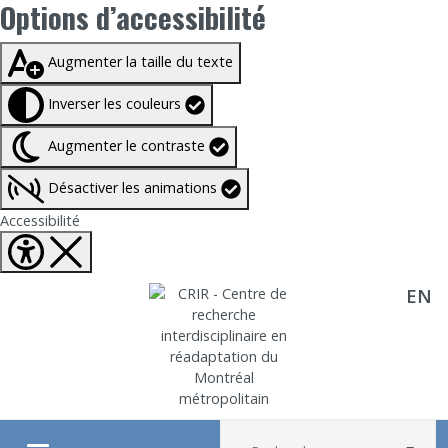
Options d’accessibilité
Taille du texte à
100%
Augmenter la taille du texte
Inverser les couleurs
Augmenter le contraste
Désactiver les animations
Fermer Options d'accessibilité
Accessibilité
EN
Aller directement au contenu
Recherche :