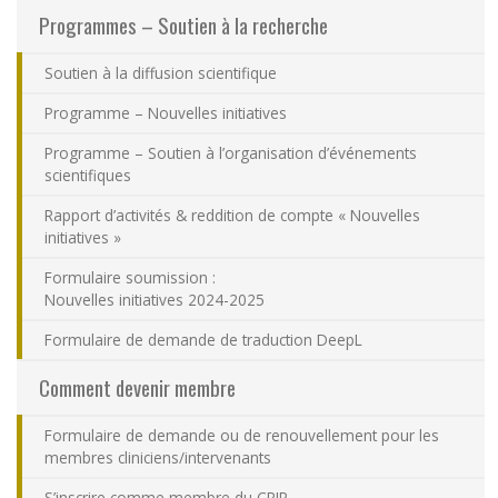
Programmes – Soutien à la recherche
Nous joindre
Soutien à la diffusion scientifique
Plan du site
Programme – Nouvelles initiatives
Accessibilité
Programme – Soutien à l’organisation d’événements
scientifiques
Espace membre
Rapport d’activités & reddition de compte « Nouvelles
initiatives »
Formulaire soumission :
Nouvelles initiatives 2024-2025
Formulaire de demande de traduction DeepL
Comment devenir membre
Formulaire de demande ou de renouvellement pour les
membres cliniciens/intervenants
S’inscrire comme membre du CRIR