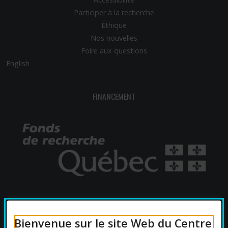
Participer à la recherche
Éthique
Nos nouvelles
Foire aux questions
English
FINANCEMENT
AFFILIATIONS UNIVERSITAIRES
Bienvenue sur le site Web du Centre