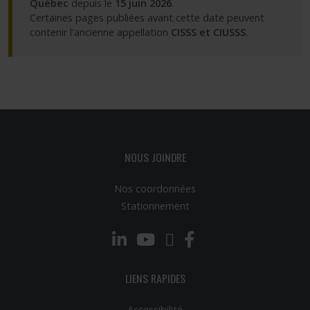
Québec
depuis le
15 juin 2026
.
Certaines pages publiées avant cette date peuvent
Partageons nos savoirs
contenir l'ancienne appellation
CISSS et CIUSSS
.
Emplois et stages
Éthique
Nous joindre
NOUS JOINDRE
Plan du site
Nos coordonnées
Stationnement
Accessibilité
LinkedIn
YouTube
Twitter
Facebook
Espace membre
LIENS RAPIDES
Accessibilité