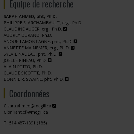
Équipe de recherche
SARAH AHMED, pht, Ph.D.
PHILIPPE S. ARCHAMBAULT, erg., Ph.D
Ce lien s'ouvrira dans une nouvelle
CLAUDINE AUGER, erg., Ph.D.
AUDREY DURAND, Ph.D.
Ce lien s'ouvrira dans une no
ANOUK LAMONTAGNE, pht., Ph.D.
Ce lien s'ouvrira dans une nouv
ANNETTE MAJNEMER, erg., Ph.D.
Ce lien s'ouvrira dans une nouvelle f
SYLVIE NADEAU, pht, Ph.D.
Ce lien s'ouvrira dans une nouvelle fenêtre
JOELLE PINEAU, Ph.D.
ALAIN PTITO, Ph.D.
CLAUDE SICOTTE, Ph.D.
Ce lien s'ouvrira dans une nouvell
BONNIE R. SWAINE, pht, Ph.D.
Coordonnées
Ce lien s'ouvrira dans une nouvelle fenê
C
sara.ahmed@mcgill.ca
C
brilliant.cfi@mcgill.ca
T
514 487-1891 (185)