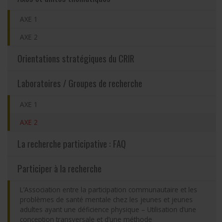
Partageons nos savoirs
AXE 1
AXE 2
Emplois et stages
Orientations stratégiques du CRIR
Éthique
Laboratoires / Groupes de recherche
Nous joindre
AXE 1
(actuellement sélectionnée)
AXE 2
Plan du site
La recherche participative : FAQ
Accessibilité
Participer à la recherche
Espace membre
L’Association entre la participation communautaire et les
problèmes de santé mentale chez les jeunes et jeunes
adultes ayant une déficience physique – Utilisation d’une
conception transversale et d’une méthode