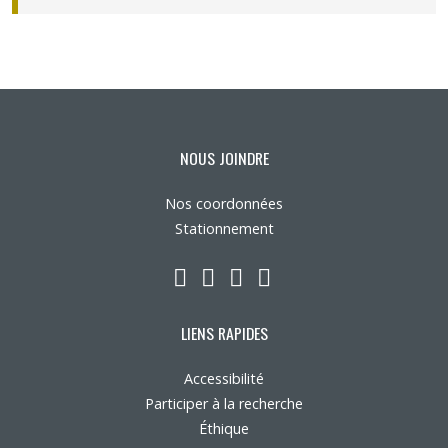
Nous joindre
Plan du site
Accessibilité
NOUS JOINDRE
Espace membre
Nos coordonnées
Stationnement
LinkedIn
YouTube
Twitter
Facebook
LIENS RAPIDES
Accessibilité
Participer à la recherche
Éthique