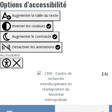
Options d’accessibilité
Taille du texte à
100%
Augmenter la taille du texte
Inverser les couleurs
Augmenter le contraste
Désactiver les animations
Fermer Options d'accessibilité
Accessibilité
EN
Aller directement au contenu
Recherche :