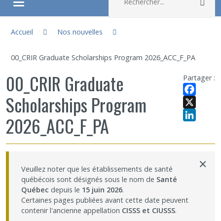
Rec
Ouvrir/fermer le menu
Vous êtes ici :
À propos
Accueil
Nos nouvelles
00_CRIR Graduate Scholarships Program 2026_ACC_F_PA
Recherche
00_CRIR Graduate
Partager :
Membres
Scholarships Program
Facebook
X
Étudiants
2026_ACC_F_PA
LinkedIn
Partageons nos savoirs
×
Veuillez noter que les établissements de santé
Emplois et stages
québécois sont désignés sous le nom de
Santé
Québec
depuis le
15 juin 2026
.
Certaines pages publiées avant cette date peuvent
Éthique
contenir l'ancienne appellation
CISSS et CIUSSS
.