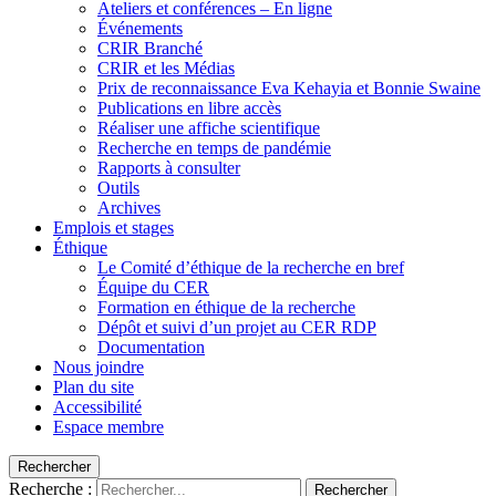
Ateliers et conférences – En ligne
Événements
CRIR Branché
CRIR et les Médias
Prix de reconnaissance Eva Kehayia et Bonnie Swaine
Publications en libre accès
Réaliser une affiche scientifique
Recherche en temps de pandémie
Rapports à consulter
Outils
Archives
Emplois et stages
Éthique
Le Comité d’éthique de la recherche en bref
Équipe du CER
Formation en éthique de la recherche
Dépôt et suivi d’un projet au CER RDP
Documentation
Nous joindre
Plan du site
Accessibilité
Espace membre
Rechercher
Recherche :
Rechercher