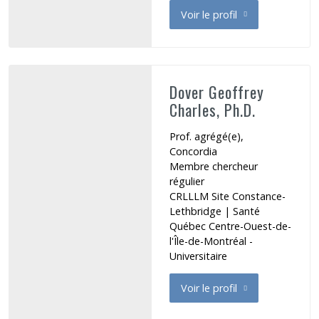
Voir le profil
de Deschênes Marie-France
Dover Geoffrey
Charles, Ph.D.
Prof. agrégé(e),
Concordia
Membre chercheur
régulier
CRLLLM Site Constance-
Lethbridge
|
Santé
Québec Centre-Ouest-de-
l'Île-de-Montréal -
Universitaire
Voir le profil
de Dover Geoffrey Charles