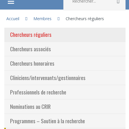
Rec
Ouvrir/fermer le menu
Vous êtes ici :
À propos
Accueil
Membres
Chercheurs réguliers
Chercheurs réguliers
Recherche
Chercheurs associés
Membres
Chercheurs honoraires
Étudiants
Cliniciens/intervenants/gestionnaires
Partageons nos savoirs
Professionnels de recherche
Emplois et stages
Nominations au CRIR
Éthique
Programmes – Soutien à la recherche