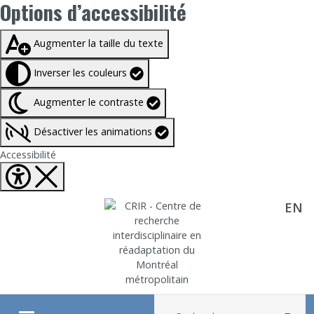
Options d’accessibilité
Taille du texte à
100%
Augmenter la taille du texte
Inverser les couleurs
Augmenter le contraste
Désactiver les animations
Fermer Options d'accessibilité
Accessibilité
EN
Aller directement au contenu
Recherche :