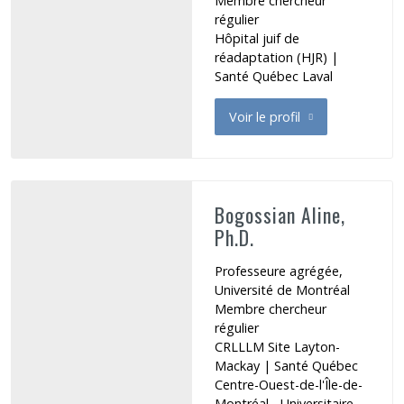
Membre chercheur
régulier
Hôpital juif de
réadaptation (HJR)
|
Santé Québec Laval
Voir le profil
de Bloom Gordon A.
Bogossian Aline,
Ph.D.
Professeure agrégée,
Université de Montréal
Membre chercheur
régulier
CRLLLM Site Layton-
Mackay
|
Santé Québec
Centre-Ouest-de-l'Île-de-
Montréal - Universitaire