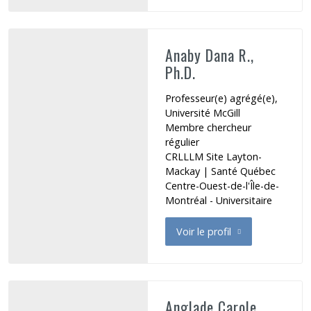
Anaby Dana R.,
Ph.D.
Professeur(e) agrégé(e),
Université McGill
Membre chercheur
régulier
CRLLLM Site Layton-
Mackay
|
Santé Québec
Centre-Ouest-de-l'Île-de-
Montréal - Universitaire
Voir le profil
de Anaby Dana R.
Anglade Carole,