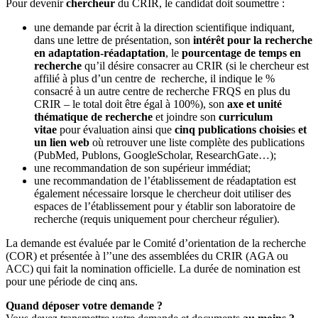
Pour devenir
chercheur
du CRIR, le candidat doit soumettre :
une demande par écrit à la direction scientifique indiquant,
dans une lettre de présentation, son
intérêt pour la recherche
en adaptation-réadaptation
, le
pourcentage de temps en
recherche
qu’il désire consacrer au CRIR (
s
i le chercheur est
affilié à plus d’un centre de recherche, il indique le %
consacré à un autre centre de recherche FRQS en plus du
CRIR – le total doit être égal à 100%)
, son
axe et unité
thématique de recherche
et joindre son
curriculum
vitae
pour évaluation
ainsi que
cinq publications choisie
s
et
un lien web
où retrouver une liste complète des publications
(PubMed, Publons, GoogleScholar, ResearchGate…)
;
une recommandation de son supérieur immédiat;
une recommandation de l’établissement de réadaptation est
également nécessaire lorsque le chercheur doit utiliser des
espaces de l’établissement pour y établir son laboratoire de
recherche (requis uniquement pour chercheur régulier).
La demande est évaluée par le Comité d’orientation de la recherche
(COR) et présentée à l’’une des assemblées du CRIR (AGA ou
ACC) qui fait la nomination officielle. La durée de nomination est
pour une période de cinq ans.
Quand déposer votre demande ?