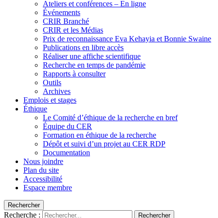
Ateliers et conférences – En ligne
Événements
CRIR Branché
CRIR et les Médias
Prix de reconnaissance Eva Kehayia et Bonnie Swaine
Publications en libre accès
Réaliser une affiche scientifique
Recherche en temps de pandémie
Rapports à consulter
Outils
Archives
Emplois et stages
Éthique
Le Comité d’éthique de la recherche en bref
Équipe du CER
Formation en éthique de la recherche
Dépôt et suivi d’un projet au CER RDP
Documentation
Nous joindre
Plan du site
Accessibilité
Espace membre
Rechercher
Recherche :
Rechercher