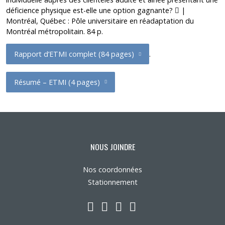
(pdf)
déficience physique est-elle une option gagnante?
|
Montréal, Québec : Pôle universitaire en réadaptation du
Montréal métropolitain. 84 p.
Rapport d’ETMI complet (84 pages)
.
Résumé – ETMI (4 pages)
NOUS JOINDRE
Nos coordonnées
Stationnement
LinkedIn
YouTube
Twitter
Facebook