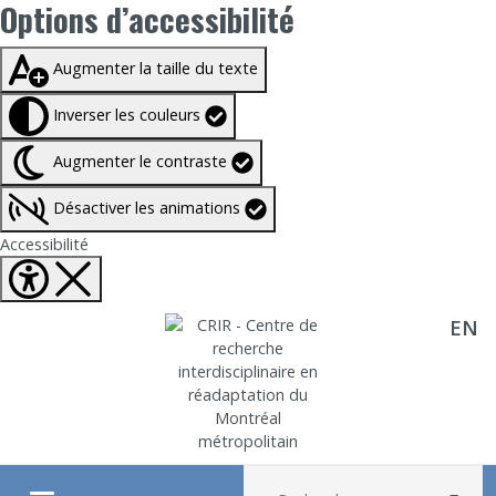
Options d’accessibilité
Taille du texte à
100%
Augmenter la taille du texte
Inverser les couleurs
Augmenter le contraste
Désactiver les animations
Fermer Options d'accessibilité
Accessibilité
EN
Aller directement au contenu
Recherche :