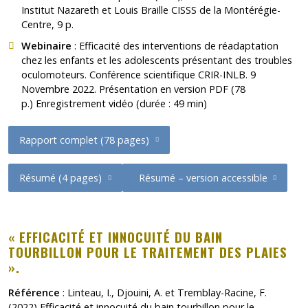
Institut Nazareth et Louis Braille CISSS de la Montérégie-
Centre, 9 p.
Webinaire
: Efficacité des interventions de réadaptation
chez les enfants et les adolescents présentant des troubles
oculomoteurs. Conférence scientifique CRIR-INLB. 9
Novembre 2022.
Présentation en version PDF
(78
p.)
Enregistrement vidéo
(durée : 49 min)
Rapport complet (78 pages)
Résumé (4 pages)
Résumé – version accessible
« EFFICACITÉ ET INNOCUITÉ DU BAIN
TOURBILLON POUR LE TRAITEMENT DES PLAIES
».
Référence
: Linteau, I., Djouini, A. et Tremblay-Racine, F.
(2022)
Efficacité et innocuité du bain tourbillon pour le