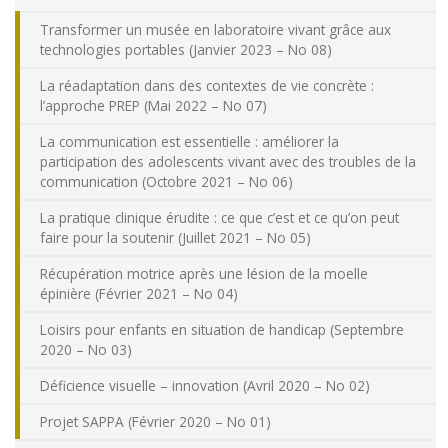
Nous joindre
Transformer un musée en laboratoire vivant grâce aux
technologies portables (Janvier 2023 – No 08)
Plan du site
La réadaptation dans des contextes de vie concrète :
l’approche PREP (Mai 2022 – No 07)
Accessibilité
La communication est essentielle : améliorer la
participation des adolescents vivant avec des troubles de la
communication (Octobre 2021 – No 06)
Espace membre
La pratique clinique érudite : ce que c’est et ce qu’on peut
faire pour la soutenir (Juillet 2021 – No 05)
Récupération motrice après une lésion de la moelle
épinière (Février 2021 – No 04)
Loisirs pour enfants en situation de handicap (Septembre
2020 – No 03)
Déficience visuelle – innovation (Avril 2020 – No 02)
Projet SAPPA (Février 2020 – No 01)