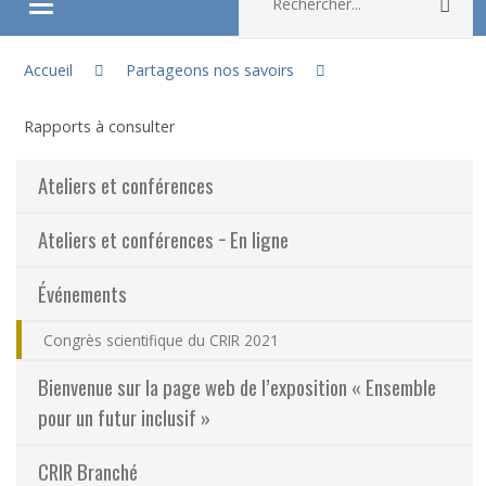
Rec
Ouvrir/fermer le menu
Vous êtes ici :
À propos
Accueil
Partageons nos savoirs
Rapports à consulter
Recherche
Ateliers et conférences
Membres
Ateliers et conférences − En ligne
Étudiants
Événements
Partageons nos savoirs
Congrès scientifique du CRIR 2021
Emplois et stages
Bienvenue sur la page web de l’exposition « Ensemble
pour un futur inclusif »
Éthique
CRIR Branché