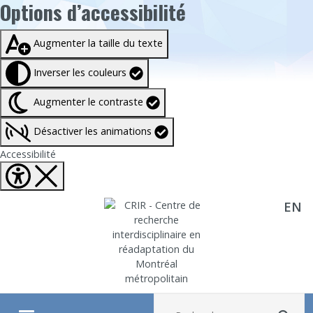
Options d’accessibilité
Taille du texte à
100%
Augmenter la taille du texte
Inverser les couleurs
Augmenter le contraste
Désactiver les animations
Fermer Options d'accessibilité
Accessibilité
EN
Aller directement au contenu
Recherche :