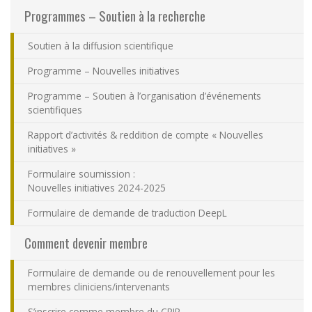
Programmes – Soutien à la recherche
Nous joindre
Soutien à la diffusion scientifique
Plan du site
Programme – Nouvelles initiatives
Accessibilité
Programme – Soutien à l’organisation d’événements
scientifiques
Espace membre
Rapport d’activités & reddition de compte « Nouvelles
initiatives »
Formulaire soumission :
Nouvelles initiatives 2024-2025
Formulaire de demande de traduction DeepL
Comment devenir membre
Formulaire de demande ou de renouvellement pour les
membres cliniciens/intervenants
S’inscrire comme membre du CRIR