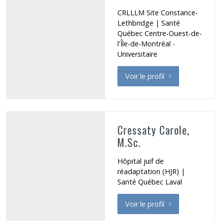
CRLLLM Site Constance-
Lethbridge | Santé
Québec Centre-Ouest-de-
l'Île-de-Montréal -
Universitaire
Voir le profil
de Cox Nancy
Cressaty Carole,
M.Sc.
Hôpital juif de
réadaptation (HJR) |
Santé Québec Laval
Voir le profil
de Cressaty Carole