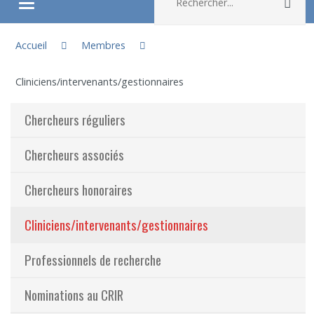
Rec
Ouvrir/fermer le menu
Vous êtes ici :
À propos
Accueil
Membres
Cliniciens/intervenants/gestionnaires
Recherche
Chercheurs réguliers
Membres
Chercheurs associés
Étudiants
Chercheurs honoraires
Partageons nos savoirs
Cliniciens/intervenants/gestionnaires
Emplois et stages
Professionnels de recherche
Éthique
Nominations au CRIR