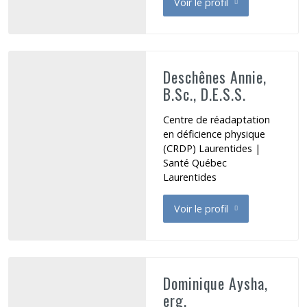
Voir le profil
de Demers-Bonin Maude
Deschênes Annie,
B.Sc., D.E.S.S.
Centre de réadaptation
en déficience physique
(CRDP) Laurentides |
Santé Québec
Laurentides
Voir le profil
de Deschênes Annie
Dominique Aysha,
erg.