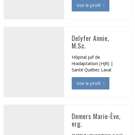
Voir le profil
de Dansereau Catherine
Delyfer Annie,
M.Sc.
Hôpital juif de
réadaptation (HJR) |
Santé Québec Laval
Voir le profil
de Delyfer Annie
Demers Marie-Ève,
erg.