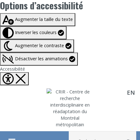
Options d’accessibilité
Taille du texte à
100%
Augmenter la taille du texte
Inverser les couleurs
Augmenter le contraste
Désactiver les animations
Fermer Options d'accessibilité
Accessibilité
EN
Aller directement au contenu
Recherche :