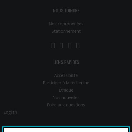
NOUS JOINDRE
Nos coordonnées
Stationnement
LinkedIn
YouTube
Twitter
Facebook
LIENS RAPIDES
Accessibilité
Participer à la recherche
Éthique
Nos nouvelles
Foire aux questions
English
FINANCEMENT