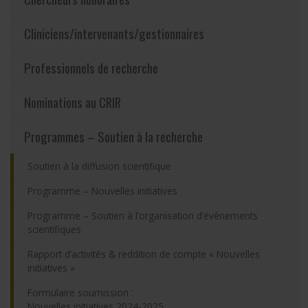
Partageons nos savoirs
Cliniciens/intervenants/gestionnaires
Emplois et stages
Professionnels de recherche
Éthique
Nominations au CRIR
Programmes – Soutien à la recherche
Nous joindre
Soutien à la diffusion scientifique
Plan du site
Programme – Nouvelles initiatives
Accessibilité
Programme – Soutien à l’organisation d’événements
scientifiques
Espace membre
Rapport d’activités & reddition de compte « Nouvelles
initiatives »
Formulaire soumission :
Nouvelles initiatives 2024-2025