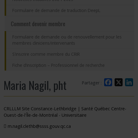
Formulaire de demande de traduction DeepL
Comment devenir membre
Formulaire de demande ou de renouvellement pour les
membres cliniciens/intervenants
S’inscrire comme membre du CRIR
Fiche d’inscription – Professionnel de recherche
Maria Nagil, pht
Facebook
X
L
Partager :
CRLLLM Site Constance-Lethbridge | Santé Québec Centre-
Ouest-de-l'Île-de-Montréal - Universitaire
m.nagil.clethb@ssss.gouv.qc.ca