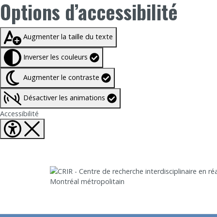
Options d’accessibilité
Taille du texte à
100%
Augmenter la taille du texte
Inverser les couleurs
Augmenter le contraste
Désactiver les animations
Fermer Options d'accessibilité
Accessibilité
Aller directement au contenu