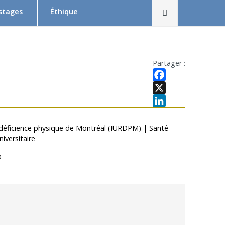
Rechercher
 stages
Éthique
Le Comité d’éthique de la recherche en bref
Équipe du CER
Partager :
Formation en éthique de la recherche
Facebook
Dépôt et suivi d’un projet au CER RDP
X
LinkedIn
la relève
Documentation
en déficience physique de Montréal (IURDPM) | Santé
iversitaire
x
 Swaine
a