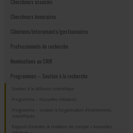
Chercheurs associés
Partageons nos savoirs
Chercheurs honoraires
Emplois et stages
Cliniciens/intervenants/gestionnaires
Éthique
Professionnels de recherche
Nous joindre
Nominations au CRIR
Programmes – Soutien à la recherche
Plan du site
Soutien à la diffusion scientifique
Accessibilité
Programme – Nouvelles initiatives
Programme – Soutien à l’organisation d’événements
Espace membre
scientifiques
Rapport d’activités & reddition de compte « Nouvelles
initiatives »