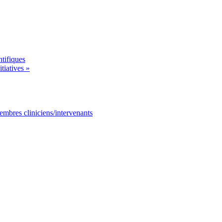
tifiques
tiatives »
mbres cliniciens/intervenants