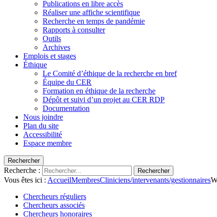
Publications en libre accès
Réaliser une affiche scientifique
Recherche en temps de pandémie
Rapports à consulter
Outils
Archives
Emplois et stages
Éthique
Le Comité d’éthique de la recherche en bref
Équipe du CER
Formation en éthique de la recherche
Dépôt et suivi d’un projet au CER RDP
Documentation
Nous joindre
Plan du site
Accessibilité
Espace membre
Rechercher
Recherche :
Rechercher
Vous êtes ici :
Accueil
Membres
Cliniciens/intervenants/gestionnaires
W
Chercheurs réguliers
Chercheurs associés
Chercheurs honoraires