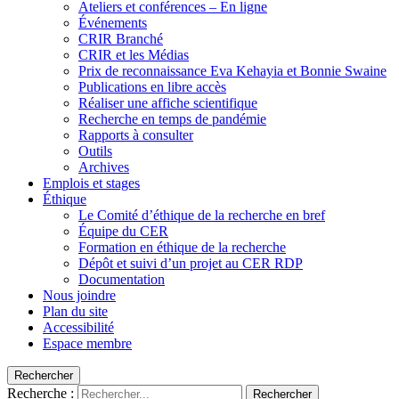
Ateliers et conférences – En ligne
Événements
CRIR Branché
CRIR et les Médias
Prix de reconnaissance Eva Kehayia et Bonnie Swaine
Publications en libre accès
Réaliser une affiche scientifique
Recherche en temps de pandémie
Rapports à consulter
Outils
Archives
Emplois et stages
Éthique
Le Comité d’éthique de la recherche en bref
Équipe du CER
Formation en éthique de la recherche
Dépôt et suivi d’un projet au CER RDP
Documentation
Nous joindre
Plan du site
Accessibilité
Espace membre
Rechercher
Recherche :
Rechercher