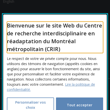
English
FINANCEMENT
Bienvenue sur le site Web du Centre
de recherche interdisciplinaire en
réadaptation du Montréal
AFFILIATIONS UNIVERSITAIRES
métropolitain (CRIR)
Le respect de votre vie privée compte pour nous. Nous
utilisons des témoins de navigation (appelés cookies en
anglais) pour assurer le bon fonctionnement du site, ainsi
que pour personnaliser et faciliter votre expérience de
navigation. Nous collectons certaines informations,
toujours avec votre consentement.
Lire la politique de
Copyright © 2026 CRIR . Tous droits réservés.
confidentialité.
Personnaliser les cookies
|
Politique de confidentialité
Ce
Conception :
Ekloweb
Personnaliser vos
Tout accepter
choix