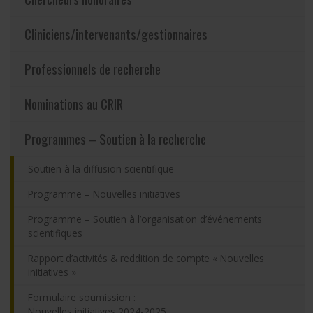
Partageons nos savoirs
Cliniciens/intervenants/gestionnaires
Emplois et stages
Professionnels de recherche
Éthique
Nominations au CRIR
Programmes – Soutien à la recherche
Nous joindre
Soutien à la diffusion scientifique
Plan du site
Programme – Nouvelles initiatives
Accessibilité
Programme – Soutien à l’organisation d’événements
scientifiques
Espace membre
Rapport d’activités & reddition de compte « Nouvelles
initiatives »
Formulaire soumission :
Nouvelles initiatives 2024-2025