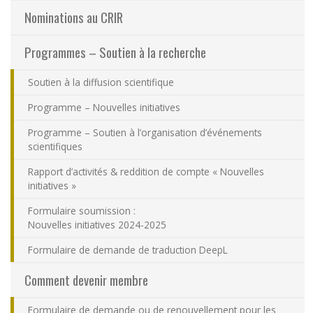
Nous joindre
Nominations au CRIR
Programmes – Soutien à la recherche
Plan du site
Soutien à la diffusion scientifique
Accessibilité
Programme – Nouvelles initiatives
Programme – Soutien à l’organisation d’événements
Espace membre
scientifiques
Rapport d’activités & reddition de compte « Nouvelles
initiatives »
Formulaire soumission :
Nouvelles initiatives 2024-2025
Formulaire de demande de traduction DeepL
Comment devenir membre
Formulaire de demande ou de renouvellement pour les