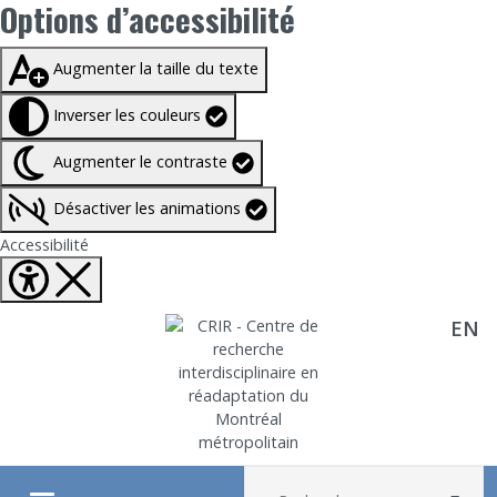
Options d’accessibilité
Taille du texte à
100%
Augmenter la taille du texte
Inverser les couleurs
Augmenter le contraste
Désactiver les animations
Fermer Options d'accessibilité
Accessibilité
EN
Aller directement au contenu
Recherche :