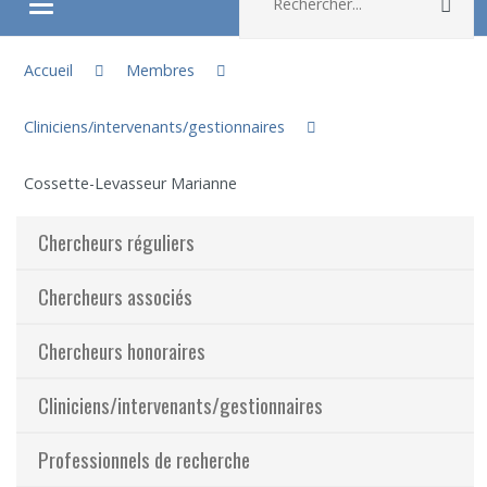
Rec
Ouvrir/fermer le menu
Vous êtes ici :
À propos
Accueil
Membres
Cliniciens/intervenants/gestionnaires
Recherche
Cossette-Levasseur Marianne
Membres
Chercheurs réguliers
Étudiants
Chercheurs associés
Partageons nos savoirs
Chercheurs honoraires
Emplois et stages
Cliniciens/intervenants/gestionnaires
Éthique
Professionnels de recherche