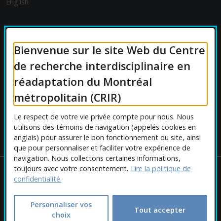
English
FINANCEMENT
Bienvenue sur le site Web du Centre
de recherche interdisciplinaire en
réadaptation du Montréal
AFFILIATIONS UNIVERSITAIRES
métropolitain (CRIR)
Le respect de votre vie privée compte pour nous. Nous
utilisons des témoins de navigation (appelés cookies en
anglais) pour assurer le bon fonctionnement du site, ainsi
que pour personnaliser et faciliter votre expérience de
navigation. Nous collectons certaines informations,
toujours avec votre consentement.
Lire la politique de
Copyright © 2026 CRIR . Tous droits réservés.
confidentialité.
Personnaliser les cookies
|
Politique de confidentialité
Ce
Conception :
Ekloweb
Personnaliser vos
Tout accepter
choix