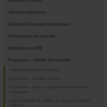
Partageons nos savoirs
Chercheurs honoraires
Emplois et stages
Cliniciens/intervenants/gestionnaires
Éthique
Professionnels de recherche
Nous joindre
Nominations au CRIR
Programmes – Soutien à la recherche
Plan du site
Soutien à la diffusion scientifique
Accessibilité
Programme – Nouvelles initiatives
Programme – Soutien à l’organisation d’événements
Espace membre
scientifiques
Rapport d’activités & reddition de compte « Nouvelles
initiatives »