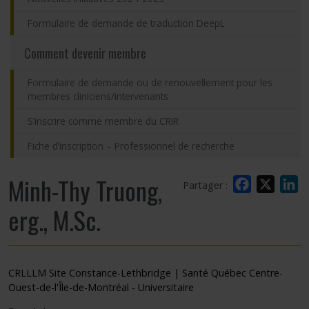
Formulaire de demande de traduction DeepL
Comment devenir membre
Formulaire de demande ou de renouvellement pour les
membres cliniciens/intervenants
S’inscrire comme membre du CRIR
Fiche d’inscription – Professionnel de recherche
Minh-Thy Truong,
Facebook
X
L
Partager :
erg., M.Sc.
CRLLLM Site Constance-Lethbridge | Santé Québec Centre-
Ouest-de-l'Île-de-Montréal - Universitaire