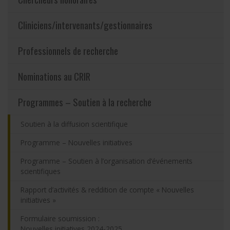
Partageons nos savoirs
Cliniciens/intervenants/gestionnaires
Emplois et stages
Professionnels de recherche
Éthique
Nominations au CRIR
Programmes – Soutien à la recherche
Nous joindre
Soutien à la diffusion scientifique
Plan du site
Programme – Nouvelles initiatives
Accessibilité
Programme – Soutien à l’organisation d’événements
scientifiques
Espace membre
Rapport d’activités & reddition de compte « Nouvelles
initiatives »
Formulaire soumission :
Nouvelles initiatives 2024-2025