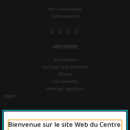
Nos coordonnées
Stationnement
LinkedIn
YouTube
Twitter
Facebook
LIENS RAPIDES
Accessibilité
Participer à la recherche
Éthique
Nos nouvelles
Foire aux questions
English
FINANCEMENT
Bienvenue sur le site Web du Centre