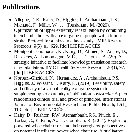
Publications
Allegue, D.R., Kairy, D., Higgins, J., Archambault, P.S.,
Michaud, F., Miller, W., . . . Tousignant, M. (2020).
Optimization of upper extremity rehabilitation by combining
telerehabilitation with an exergame in people with chronic
stroke: Protocol for a mixed methods study. JMIR Research
Protocols, 9(5), e14629. [doi] LIBRE ACCÈS
Montpetit-Tourangeau, K., Kairy, D., Ahmed, S., Anaby, D.,
Bussières, A., Lamontagne, M.È., . . . Thomas, A. (20). A
strategic initiative to facilitate knowledge translation research
in rehabilitation. BMC Health Services Research, 20(1), 973.
[doi] LIBRE ACCÈS
Norouzi-Gheidari, N., Hernandez, A., Archambault, P.S.,
Higgins, J., Poissant, L. Kairy, D. (2019). Feasibility, safety
and efficacy of a virtual reality exergame system to
supplement upper extremity rehabilitation post-stroke: A pilot
randomized clinical trial and proof of principle. International
Journal of Environmental Research and Public Health, 17(1),
113. [doi] LIBRE ACCÈS
Kairy, D., Rushton, P.W., Archambault, P.S., Pituch, E.,
Torkia, C., El Fathi, A., . . . Gourdeau, R. (2014). Exploring
powered wheelchair users and their caregivers' perspectives
on potential intelligent power wheelchair use: A qualitative