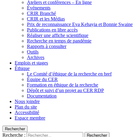
Ateliers et conférences – En ligne
Événements
CRIR Branché
CRIR et les Médias
Prix de reconnaissance Eva Kehayia et Bonnie Swaine
Publications en libre accès
Réaliser une affiche scientifique
Recherche en temps de pandémie
Rapports à consulter
Outils
Archives
Emplois et stages
Éthique
Le Comité d’éthique de la recherche en bref
Équipe du CER
Formation en éthique de la recherche
Dépôt et suivi d’un projet au CER RDP
Documentation
Nous joindre
Plan du site
Accessibilité
Espace membre
Rechercher
Recherche :
Rechercher