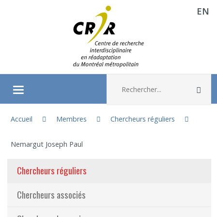
EN
Aller directement au contenu
Recherche :
Rec
Ouvrir/fermer le menu
Vous êtes ici :
À propos
Accueil
Membres
Chercheurs réguliers
Nemargut Joseph Paul
Recherche
Chercheurs réguliers
Membres
Chercheurs associés
Étudiants