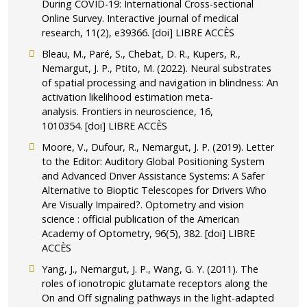
During COVID-19: International Cross-sectional
Online Survey. Interactive journal of medical
research, 11(2), e39366. [doi] LIBRE ACCÈS
Bleau, M., Paré, S., Chebat, D. R., Kupers, R.,
Nemargut, J. P., Ptito, M. (2022). Neural substrates
of spatial processing and navigation in blindness: An
activation likelihood estimation meta-
analysis. Frontiers in neuroscience, 16,
1010354. [doi] LIBRE ACCÈS
Moore, V., Dufour, R., Nemargut, J. P. (2019). Letter
to the Editor: Auditory Global Positioning System
and Advanced Driver Assistance Systems: A Safer
Alternative to Bioptic Telescopes for Drivers Who
Are Visually Impaired?. Optometry and vision
science : official publication of the American
Academy of Optometry, 96(5), 382. [doi] LIBRE
ACCÈS
Yang, J., Nemargut, J. P., Wang, G. Y. (2011). The
roles of ionotropic glutamate receptors along the
On and Off signaling pathways in the light-adapted