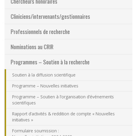
Chercheurs honoraires
Partageons nos savoirs
Cliniciens/intervenants/gestionnaires
Emplois et stages
Professionnels de recherche
Éthique
Nominations au CRIR
Programmes – Soutien à la recherche
Nous joindre
Soutien à la diffusion scientifique
Plan du site
Programme – Nouvelles initiatives
Accessibilité
Programme – Soutien à l’organisation d’événements
scientifiques
Espace membre
Rapport d’activités & reddition de compte « Nouvelles
initiatives »
Formulaire soumission :