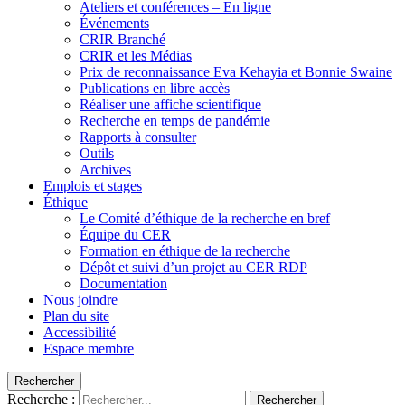
Ateliers et conférences – En ligne
Événements
CRIR Branché
CRIR et les Médias
Prix de reconnaissance Eva Kehayia et Bonnie Swaine
Publications en libre accès
Réaliser une affiche scientifique
Recherche en temps de pandémie
Rapports à consulter
Outils
Archives
Emplois et stages
Éthique
Le Comité d’éthique de la recherche en bref
Équipe du CER
Formation en éthique de la recherche
Dépôt et suivi d’un projet au CER RDP
Documentation
Nous joindre
Plan du site
Accessibilité
Espace membre
Rechercher
Recherche :
Rechercher