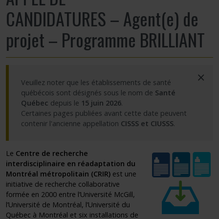
CANDIDATURES – Agent(e) de
Partageons nos savoirs
projet – Programme BRILLIANT
Emplois et stages
Éthique
×
Veuillez noter que les établissements de santé
québécois sont désignés sous le nom de
Santé
Nous joindre
Québec
depuis le
15 juin 2026
.
Certaines pages publiées avant cette date peuvent
contenir l'ancienne appellation
CISSS et CIUSSS
.
Plan du site
Le
Centre de recherche
Accessibilité
interdisciplinaire en réadaptation du
Montréal métropolitain (CRIR)
est une
Espace membre
initiative de recherche collaborative
formée en 2000 entre l’Université McGill,
l’Université de Montréal, l’Université du
Québec à Montréal et six installations de