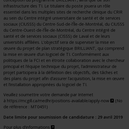
infrastructure des TI. Le titulaire du poste jouera un rôle
essentiel dans les multiples sites de recherche clinique du CRIR
au sein du Centre intégré universitaire de santé et de services
sociaux (CIUSSS) du Centre-Sud-de-l’Île-de-Montréal, du CIUSSS
du Centre-Ouest-de-l’Île-de-Montréal, du Centre intégré de
santé et de services sociaux (CISSS) de Laval et de leurs
universités affiliées. L’objectif sera de superviser la mise en
œuvre du projet de plan stratégique BRILLIANT, qui comprend
la mise en œuvre d’un logiciel de TI. Conformément aux
politiques de la FCI et en étroite collaboration avec le chercheur
principal et l’équipe technique du projet, l’administrateur de
projet participera à la définition des objectifs, des tâches et
des plans du projet afin d’assurer l’acquisition, la mise en œuvre
et l’installation appropriées du logiciel de TI.
Veuillez soumettre votre demande par Internet
Ce lien 
à
https://mcgill.ca/medhr/positions-available/apply-now
(No
de référence : MT0451)
Date limite pour soumission de candidature : 29 avril 2019
Ce lien s'ouvrira dans une nouvelle fenê
Pour plus d’informations