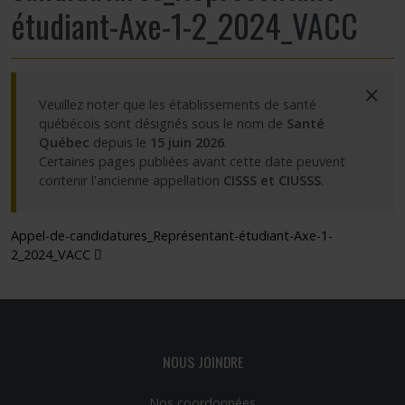
étudiant-Axe-1-2_2024_VACC
Partageons nos savoirs
Emplois et stages
×
Veuillez noter que les établissements de santé
Éthique
québécois sont désignés sous le nom de
Santé
Québec
depuis le
15 juin 2026
.
Certaines pages publiées avant cette date peuvent
Nous joindre
contenir l'ancienne appellation
CISSS et CIUSSS
.
Plan du site
Appel-de-candidatures_Représentant-étudiant-Axe-1-
(docx)
2_2024_VACC
Accessibilité
Espace membre
NOUS JOINDRE
Nos coordonnées