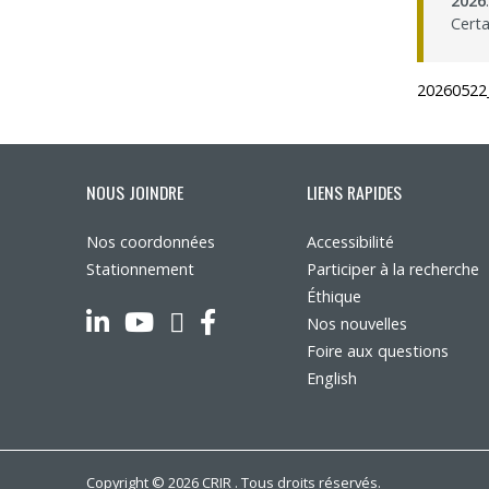
2026
.
Certa
Programmes – S
Résultats – Pr
20260522_
Comment deve
NOUS JOINDRE
LIENS RAPIDES
Nos coordonnées
Accessibilité
Stationnement
Participer à la recherche
Éthique
LinkedIn
YouTube
Twitter
Facebook
Nos nouvelles
Foire aux questions
English
Copyright © 2026 CRIR . Tous droits réservés.