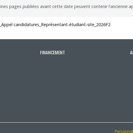
ines pages publiées avant cette date peuvent contenir l'ancienne a
outien à la recherche
Faire un stage de recherche
Publications en libre accès
ogrammes : Soutien financier
Étudiants internationaux
Réaliser une affiche scientifique
Appel candidatures_Représentant-étudiant-site_2026F2
nir membre
Comment devenir membre
Recherche en temps de pandémie
Rapports à consulter
FINANCEMENT
A
Outils
Archives
Personnal