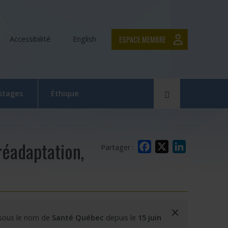
ESPACE MEMBRE
Accessibilité
English
Rechercher
 stages
Éthique
Le Comité d’éthique de la recherche en bref
Équipe du CER
éadaptation,
Facebook
X
LinkedIn
Partager :
Formation en éthique de la recherche
Dépôt et suivi d’un projet au CER RDP
la relève
Documentation
×
 sous le nom de
Santé Québec
depuis le
15 juin
x
 Swaine