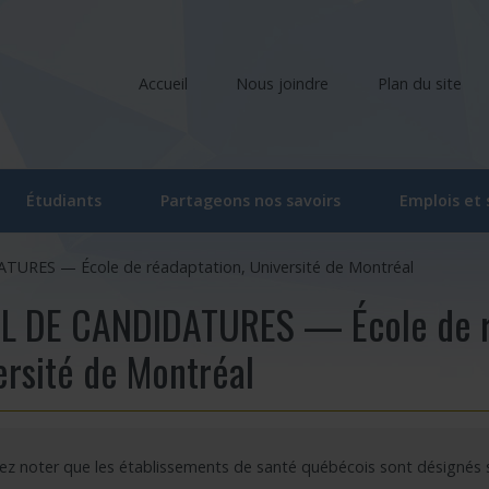
Accueil
Nous joindre
Plan du site
Étudiants
Partageons nos savoirs
Emplois et
liers
Comité étudiant du CRIR
Ateliers et conférences
URES — École de réadaptation, Université de Montréal
ociés
Activités du comité étudiant
Ateliers et conférences – En ligne
L DE CANDIDATURES — École de r
he
oraires
Ateliers – Événements | Étudiant
Événements
ersité de Montréal
rvenants/gestionnaires
Programme « Bourses d’études supérieures du CRIR »
CRIR Branché
 de recherche
Bourse de soutien à l’innovation Forget-Bélanger – formation de 
CRIR et les Médias
lez noter que les établissements de santé québécois sont désignés
u CRIR
Carrefour des savoirs : pour la relève en santé et services sociau
Prix de reconnaissance Eva Kehayia et Bonnie