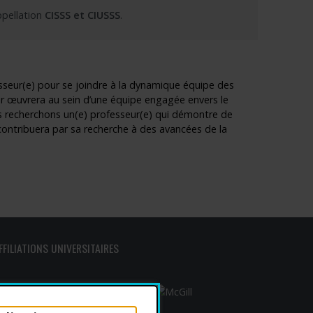
ppellation
CISSS et CIUSSS
.
sseur(e) pour se joindre à la dynamique équipe des
ur œuvrera au sein d’une équipe engagée envers le
s recherchons un(e) professeur(e) qui démontre de
 contribuera par sa recherche à des avancées de la
FFILIATIONS UNIVERSITAIRES