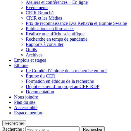
Ateliers et conférences – En ligne
Événements
CRIR Branché
CRIR et les Médias
Prix de reconnaissance Eva Kehayia et Bonnie Swaine
Publications en libre accès
Réaliser une affiche scientifique
Recherche en temps de pandémie
Rapports à consulter
Outils
Archives
Emplois et stages
Éthique
Le Comité d’éthique de la recherche en bref
Équipe du CER
Formation en éthique de la recherche
Dépôt et suivi d’un projet au CER RDP
Documentation
Nous joindre
Plan du site
Accessibilité
Espace membre
Rechercher
Recherche :
Rechercher