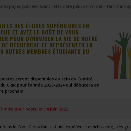
ines pages publiées avant cette date peuvent contenir l'ancienne a
outien à la recherche
Faire un stage de recherche
Publications en libre accès
ogrammes : Soutien financier
Étudiants internationaux
Réaliser une affiche scientifique
AITES DES ÉTUDES SUPÉRIEURES EN
CHE ET AVEZ LE GOÛT DE VOUS
nir membre
Comment devenir membre
Recherche en temps de pandémie
UER POUR DYNAMISER LA VIE DE VOTRE
 DE RECHERCHE ET REPRÉSENTER LA
Rapports à consulter
ES AUTRES MEMBRES ÉTUDIANTS DU
Outils
Archives
 postes seront disponibles
au sein du Comité
 du CRIR
pour l’année 202
3-2024
qui débutera en
e prochain.
limite pour postuler : 4 juin 2023
r dans le Comité étudiant est une expérience enrichissante, très gra