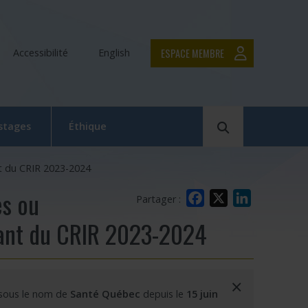
ESPACE MEMBRE
Accessibilité
English
Rechercher
 stages
Éthique
Le Comité d’éthique de la recherche en bref
t du CRIR 2023-2024
Équipe du CER
es ou
Facebook
X
LinkedIn
Partager :
Formation en éthique de la recherche
iant du CRIR 2023-2024
Dépôt et suivi d’un projet au CER RDP
la relève
Documentation
×
 sous le nom de
Santé Québec
depuis le
15 juin
x
 Swaine