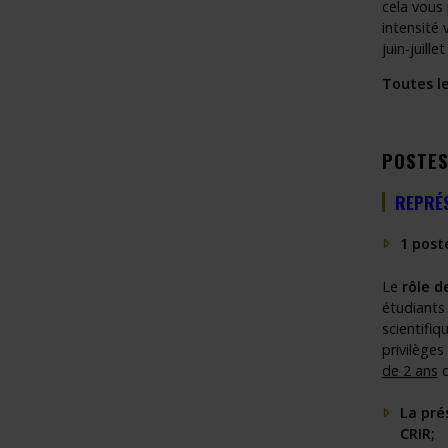
cela vous 
intensité
juin-juille
Toutes le
POSTES
REPRÉS
1 post
Le
rôle d
étudiants 
scientifiq
privilège
de 2 ans
q
La pré
CRIR;