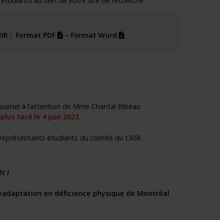
étudiants au sein de votre site de recherche.
(pdf)
(docx)
IR :
Format PDF
–
Format Word
ourriel à l’attention de Mme Chantal Bibeau
plus tard le 4 juin 2023.
représentants étudiants du comité du CRIR
.
êt !
a réadaptation en déficience physique de Montréal