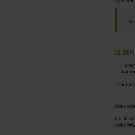
Comité ét
Li
LE DÉF
Transme
à
admi
Pour tout
Nous espé
Les direc
(IURDPM)