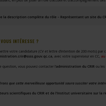
udiant, en plus de jouer un rôle d’accueil et d’accompagnement des 
re la description complète du rôle
– R
eprésentant un site du CR
I VOUS INTÉRESSE ?
ttre votre candidature (CV et lettre d’intention de 200 mots) par c
nistration.crir@ssss.gouv.qc.ca
, avec votre superviseur en CC,
au 
e question, vous pouvez contacter l’
administration du CRIR
ou les
rons que cette merveilleuse opportunité saura susciter votre intér
teurs scientifiques du CRIR et de l’Institut universitaire sur l
,