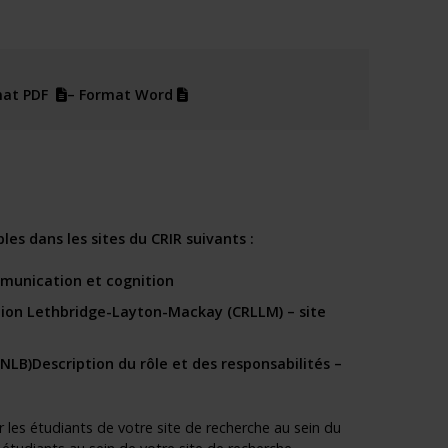
(pdf)
(docx)
mat PDF
–
Format Word
es dans les sites du CRIR suivants :
unication et cognition
tion Lethbridge-Layton-Mackay (CRLLM) – site
INLB)
Description du rôle et des responsabilités –
 les étudiants de votre site de recherche au sein du