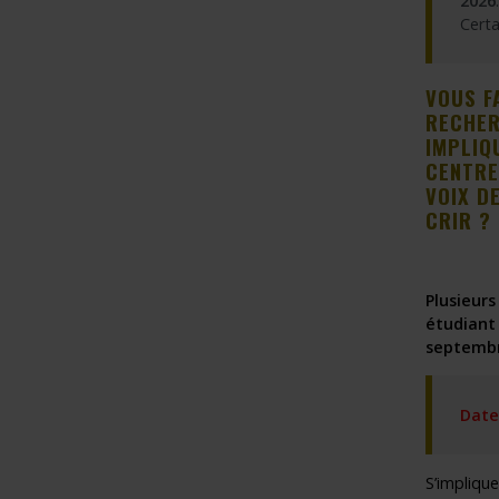
2026
.
Certa
Programmes – S
Résultats – Pr
VOUS F
RECHER
Comment deve
IMPLIQ
CENTRE
VOIX D
CRIR ?
Plusieurs
étudiant
septembr
Date 
S’implique