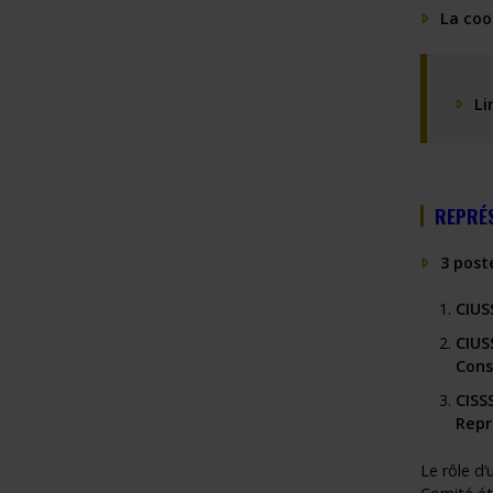
La coo
Li
REPRÉS
3 post
CIUS
CIUS
Cons
CISS
R
epr
Le rôle d’