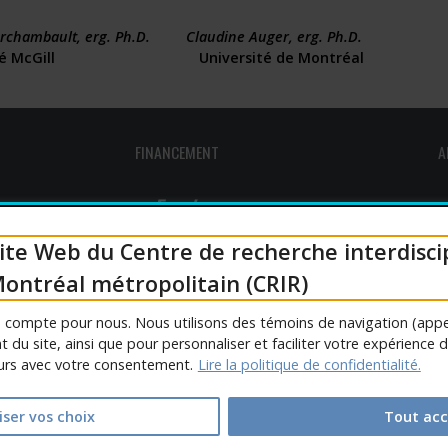
Archambault, erg. Ph.D. Claudine Auger, erg. Ph.D.
sité McGill Université de Montréal
FINANCEMENT
A
ite Web du Centre de recherche interdisci
ontréal métropolitain (CRIR)
ée compte pour nous. Nous utilisons des témoins de navigation (appe
 du site, ainsi que pour personnaliser et faciliter votre expérience 
ours avec votre consentement.
Lire la politique de confidentialité.
iser vos choix
Tout acc
Personnal