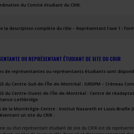
rdination du
Comité étudiant du CRIR
.
re la description complète du rôle
– Représentant l’axe 1 :
For
ENTANTE OU REPRÉSENTANT ÉTUDIANT DE SITE DU CRIR
es de représentantes ou représentants étudiants sont disponibl
SS du Centre-Sud-de-l’Île-de-Montréal : IURDPM – Créneau
Comm
SS du Centre-Ouest-de-l’Île-de-Montréal : Centre de réadapta
tance-Lethbridge
S de la Montérégie-Centre : Institut Nazareth et Louis-Braille (
ésentant un site du CRIR :
une ou d’un représentant étudiant de site du CRIR est de représenter