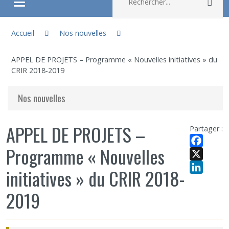
Rec
Ouvrir/fermer le menu
Vous êtes ici :
À propos
Accueil
Nos nouvelles
APPEL DE PROJETS – Programme « Nouvelles initiatives » du
Recherche
CRIR 2018-2019
Membres
Nos nouvelles
Étudiants
APPEL DE PROJETS –
Partager :
Programme « Nouvelles
Partageons nos savoirs
Facebook
X
initiatives » du CRIR 2018-
Emplois et stages
LinkedIn
2019
Éthique