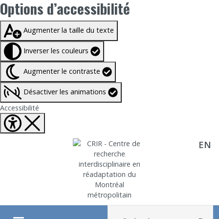
Options d’accessibilité
Taille du texte à
100%
Augmenter la taille du texte
Inverser les couleurs
Augmenter le contraste
Désactiver les animations
Fermer Options d'accessibilité
Accessibilité
EN
Aller directement au contenu
Recherche :