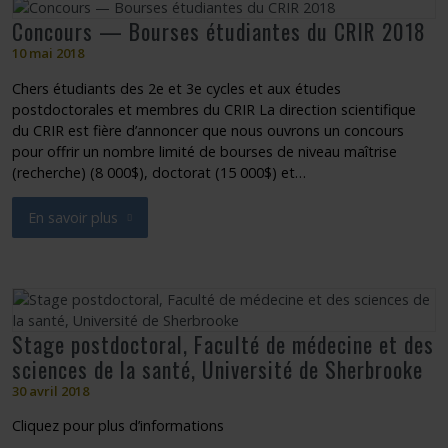
Concours — Bourses étudiantes du CRIR 2018
Partageons nos savoirs
10 mai 2018
Emplois et stages
Chers étudiants des 2e et 3e cycles et aux études
postdoctorales et membres du CRIR La direction scientifique
du CRIR est fière d’annoncer que nous ouvrons un concours
Éthique
pour offrir un nombre limité de bourses de niveau maîtrise
(recherche) (8 000$), doctorat (15 000$) et…
Nous joindre
En savoir plus
sur Concours — Bourses étudiantes du CRIR 2018
Plan du site
Accessibilité
Stage postdoctoral, Faculté de médecine et des
sciences de la santé, Université de Sherbrooke
Espace membre
30 avril 2018
Cliquez pour plus d’informations