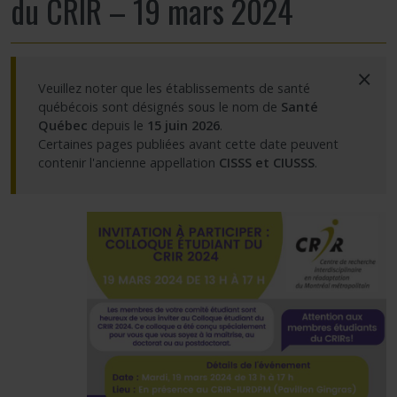
du CRIR – 19 mars 2024
Partageons nos savoirs
×
Emplois et stages
Veuillez noter que les établissements de santé
québécois sont désignés sous le nom de
Santé
Éthique
Québec
depuis le
15 juin 2026
.
Certaines pages publiées avant cette date peuvent
contenir l'ancienne appellation
CISSS et CIUSSS
.
Nous joindre
Plan du site
Accessibilité
Espace membre