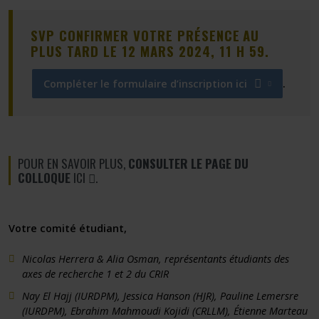
SVP CONFIRMER VOTRE PRÉSENCE
AU
PLUS TARD LE 12 MARS 2024, 11 H 59.
Compléter le formulaire d’inscription ici
.
Ce lien s'ouvrira dans une nouvelle fenêtre"
POUR EN SAVOIR PLUS,
CONSULTER LE PAGE DU
CE LIEN S'OUVRIRA DANS UNE NOUVELLE FENÊTR
COLLOQUE
ICI
.
Votre comité étudiant,
Nicolas Herrera & Alia Osman, représentants étudiants des
axes de recherche 1 et 2 du CRIR
Nay El Hajj (IURDPM), Jessica Hanson (HJR), Pauline Lemersre
(IURDPM), Ebrahim Mahmoudi Kojidi (CRLLM), Étienne Marteau