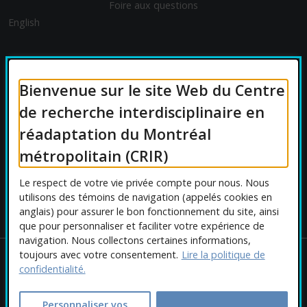
Foire aux questions
English
FINANCEMENT
Bienvenue sur le site Web du Centre
de recherche interdisciplinaire en
réadaptation du Montréal
AFFILIATIONS UNIVERSITAIRES
métropolitain (CRIR)
Le respect de votre vie privée compte pour nous. Nous
utilisons des témoins de navigation (appelés cookies en
anglais) pour assurer le bon fonctionnement du site, ainsi
que pour personnaliser et faciliter votre expérience de
navigation. Nous collectons certaines informations,
toujours avec votre consentement.
Lire la politique de
Copyright © 2026 CRIR . Tous droits réservés.
confidentialité.
Personnaliser les cookies
|
Politique de confidentialité
Ce
Conception :
Ekloweb
Personnaliser vos