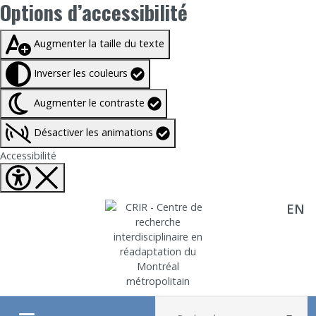
Options d’accessibilité
Taille du texte à
100%
Augmenter la taille du texte
Inverser les couleurs
Augmenter le contraste
Désactiver les animations
Fermer Options d'accessibilité
Accessibilité
EN
Aller directement au contenu
Recherche :