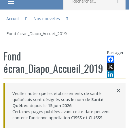
Rec
Ouvrir/fermer le menu
Vous êtes ici :
À propos
Accueil
Nos nouvelles
Fond écran_Diapo_Accueil_2019
Recherche
Fond
Membres
Partager :
écran_Diapo_Accueil_2019
Facebook
Étudiants
X
LinkedIn
Partageons nos savoirs
×
Veuillez noter que les établissements de santé
québécois sont désignés sous le nom de
Santé
Emplois et stages
Québec
depuis le
15 juin 2026
.
Certaines pages publiées avant cette date peuvent
contenir l'ancienne appellation
CISSS et CIUSSS
.
Éthique