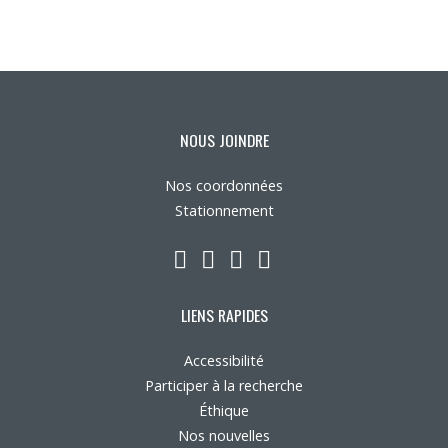
Nous joindre
Plan du site
Accessibilité
NOUS JOINDRE
Nos coordonnées
Espace membre
Stationnement
LinkedIn
YouTube
Twitter
Facebook
LIENS RAPIDES
Accessibilité
Participer à la recherche
Éthique
Nos nouvelles